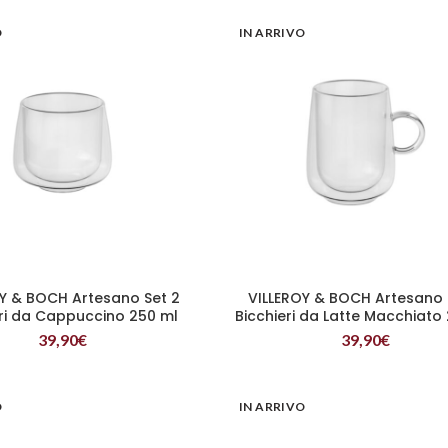
O
IN ARRIVO
Y & BOCH Artesano Set 2
VILLEROY & BOCH Artesano 
LEGGI TUTTO
LEGGI TUTTO
eri da Cappuccino 250 ml
Bicchieri da Latte Macchiato
Senza Manico
39,90
€
39,90
€
O
IN ARRIVO