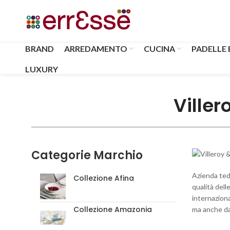
BRAND
ARREDAMENTO
CUCINA
PADELLE 
LUXURY
Viller
Categorie Marchio
Azienda ted
Collezione Afina
qualità dell
internaziona
Collezione Amazonia
ma anche da v