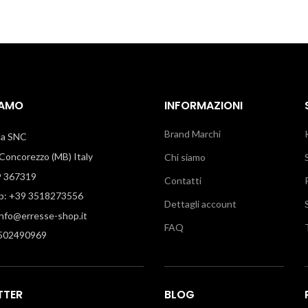
IAMO
INFORMAZIONI
Brand Marchi
illa SNC
oncorezzo (MB) Italy
Chi siamo
9 367319
Contatti
: +39 3518273556
Dettagli account
info@erresse-shop.it
FAQ
7502490969
TTER
BLOG