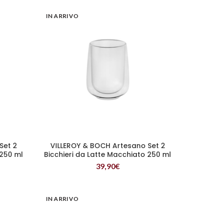
IN ARRIVO
Set 2
VILLEROY & BOCH Artesano Set 2
LEGGI TUTTO
 250 ml
Bicchieri da Latte Macchiato 250 ml
Senza Manico
39,90
€
IN ARRIVO