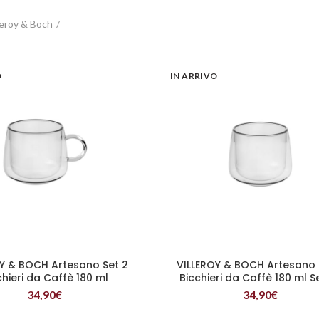
leroy & Boch
O
IN ARRIVO
Y & BOCH Artesano Set 2
VILLEROY & BOCH Artesano 
LEGGI TUTTO
LEGGI TUTTO
chieri da Caffè 180 ml
Bicchieri da Caffè 180 ml 
Manico
34,90
€
34,90
€