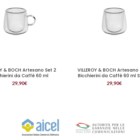
Y & BOCH Artesano Set 2
VILLEROY & BOCH Artesano 
LEGGI TUTTO
LEGGI TUTTO
hierini da Caffè 60 ml
Bicchierini da Caffè 60 ml 
Manico
29,90
€
29,90
€