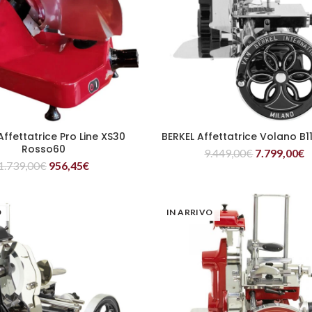
Affettatrice Pro Line XS30
BERKEL Affettatrice Volano B1
LEGGI TUTTO
LEGGI TUTTO
Rosso60
9.449,00
€
7.799,00
€
1.739,00
€
956,45
€
O
IN ARRIVO