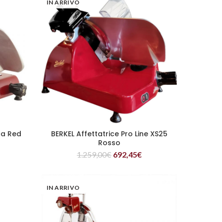
IN ARRIVO
ca Red
BERKEL Affettatrice Pro Line XS25
LEGGI TUTTO
Rosso
1.259,00
€
692,45
€
IN ARRIVO