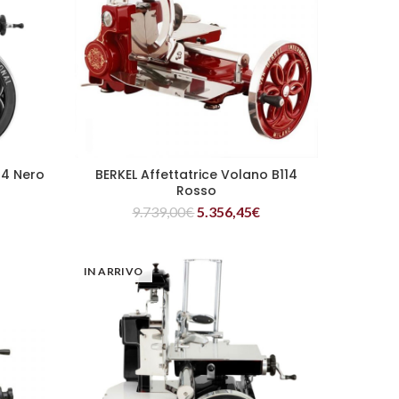
14 Nero
BERKEL Affettatrice Volano B114
LEGGI TUTTO
Rosso
9.739,00
€
5.356,45
€
IN ARRIVO