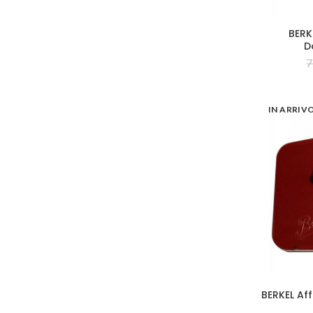
BERK
D
7
IN ARRIV
BERKEL Aff