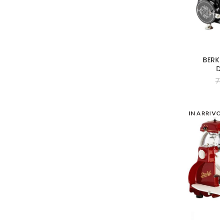
BERK
7
IN ARRIV