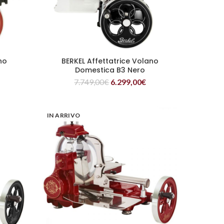
no
BERKEL Affettatrice Volano
LEGGI TUTTO
Domestica B3 Nero
7.749,00
€
6.299,00
€
IN ARRIVO