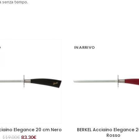
za senza tempo.
O
IN ARRIVO
ciaino Elegance 20 cm Nero
BERKEL Acciaino Elegance 
LEGGI TUTTO
LEGGI TUTTO
Rosso
119,00
€
83,30
€