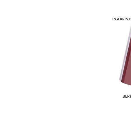
IN ARRIV
BER