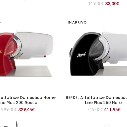
119,00
€
83,30
€
O
IN ARRIVO
fettatrice Domestica Home
BERKEL Affettatrice Domesti
LEGGI TUTTO
LEGGI TUTTO
ine Plus 200 Rosso
Line Plus 250 Nero
599,00
€
329,45
€
749,00
€
411,95
€