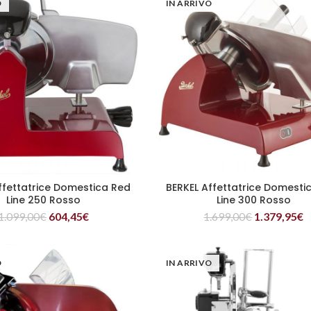
O
IN ARRIVO
ffettatrice Domestica Red
BERKEL Affettatrice Domesti
LEGGI TUTTO
LEGGI TUTTO
Line 250 Rosso
Line 300 Rosso
1.099,00
€
604,45
€
1.699,00
€
1.379,95
€
O
IN ARRIVO