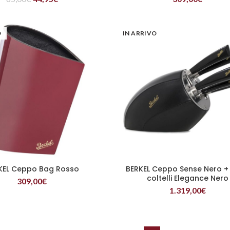
O
IN ARRIVO
KEL Ceppo Bag Rosso
BERKEL Ceppo Sense Nero + 
LEGGI TUTTO
LEGGI TUTTO
coltelli Elegance Nero
309,00
€
1.319,00
€