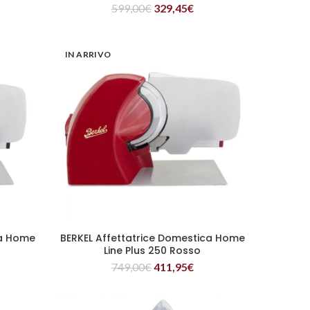
599,00
€
329,45
€
IN ARRIVO
ca Home
BERKEL Affettatrice Domestica Home
LEGGI TUTTO
Line Plus 250 Rosso
749,00
€
411,95
€