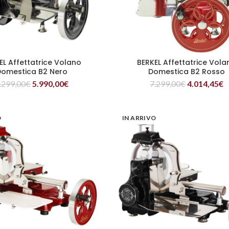
EL Affettatrice Volano
BERKEL Affettatrice Vola
LEGGI TUTTO
LEGGI TUTTO
Domestica B2 Nero
Domestica B2 Rosso
.299,00
€
5.990,00
€
7.299,00
€
4.014,45
€
O
IN ARRIVO