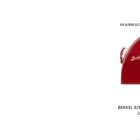
IN ARRIV
BERKEL Af
L