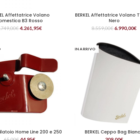
EL Affettatrice Volano
BERKEL Affettatrice Volano T
LEGGI TUTTO
LEGGI TUTTO
omestica B3 Rosso
Nero
.749,00
€
4.261,95
€
8.559,00
€
6.990,00
€
O
IN ARRIVO
ilatoio Home Line 200 e 250
BERKEL Ceppo Bag Bian
LEGGI TUTTO
LEGGI TUTTO
65,00
€
44,95
€
309,00
€