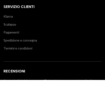
SERVIZIO CLIENTI
Klarna
Scalapay
Pagamenti
Spedizione e consegna
Termini e condizioni
RECENSIONI
Il tuo giudizio è importante! 7 giorni dopo aver concluso l'ordine
riceverai un'e-mail per lasciare una recensione.
I NOSTRI CORRIERI