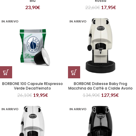
Blu
Rossa
23,90
€
22,60
€
17,95
€
IN ARRIVO
IN ARRIVO
BORBONE 100 Capsule REspresso
BORBONE Didiesse Baby Frog
Verde Decaffeinato
Macchina da Caffè a Cialde Avorio
26,10
€
19,95
€
134,90
€
127,95
€
IN ARRIVO
IN ARRIVO