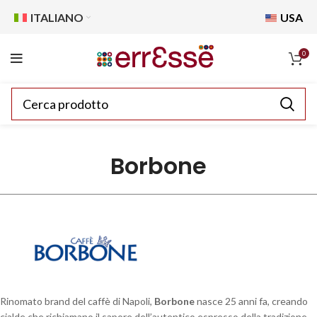
ITALIANO
USA
0
Borbone
Rinomato brand del caffè di Napoli,
Borbone
nasce 25 anni fa, creando
cialde che richiamano il sapore dell’autentico espresso della tradizione