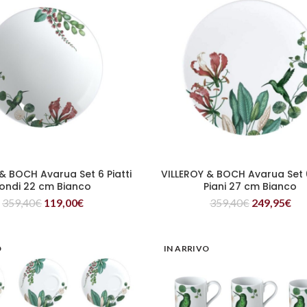
& BOCH Avarua Set 6 Piatti
VILLEROY & BOCH Avarua Set 6
LEGGI TUTTO
LEGGI TUTTO
ondi 22 cm Bianco
Piani 27 cm Bianco
359,40
€
119,00
€
359,40
€
249,95
€
O
IN ARRIVO