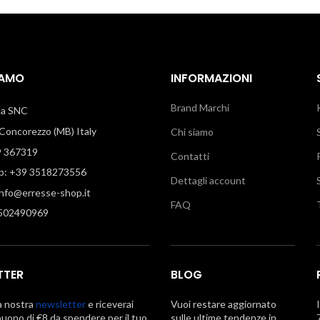
IAMO
INFORMAZIONI
Brand Marchi
illa SNC
oncorezzo (MB) Italy
Chi siamo
9 367319
Contatti
: +39 3518273556
Dettagli account
info@erresse-shop.it
FAQ
7502490969
TTER
BLOG
la nostra
newsletter
e riceverai
Vuoi restare aggiornato
uono di €8 da spendere per il tuo
sulle ultime tendenze in