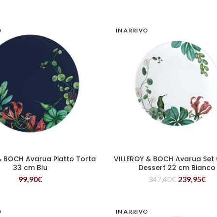
O
IN ARRIVO
& BOCH Avarua Piatto Torta
VILLEROY & BOCH Avarua Set 6
LEGGI TUTTO
LEGGI TUTTO
33 cm Blu
Dessert 22 cm Bianco
99,90
€
347,40
€
239,95
€
O
IN ARRIVO