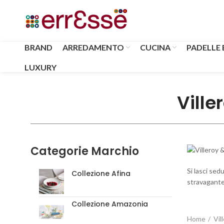
BRAND
ARREDAMENTO
CUCINA
PADELLE 
LUXURY
Ville
Categorie Marchio
Si lasci sed
Collezione Afina
stravagante
Collezione Amazonia
Home
Vil