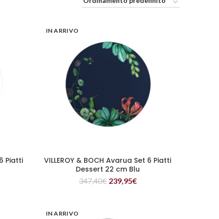
IN ARRIVO
 Piatti
VILLEROY & BOCH Avarua Set 6 Piatti
LEGGI TUTTO
Dessert 22 cm Blu
347,40
€
239,95
€
IN ARRIVO