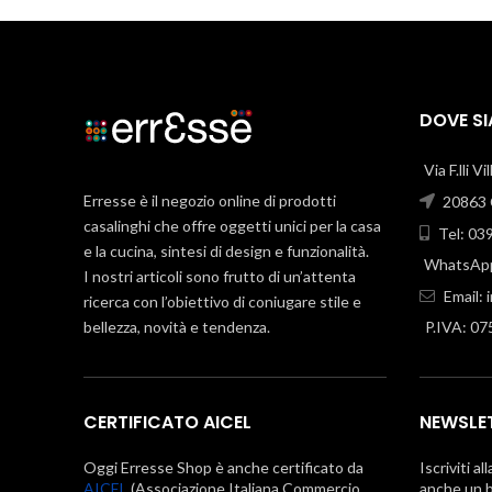
DOVE S
Via F.lli V
Erresse è il negozio online di prodotti
20863 C
casalinghi che offre oggetti unici per la casa
Tel: 03
e la cucina, sintesi di design e funzionalità.
WhatsApp
I nostri articoli sono frutto di un’attenta
Email:
ricerca con l’obiettivo di coniugare stile e
bellezza, novità e tendenza.
P.IVA: 0
CERTIFICATO AICEL
NEWSLE
Oggi Erresse Shop è anche certificato da
Iscriviti al
AICEL
(Associazione Italiana Commercio
anche un b