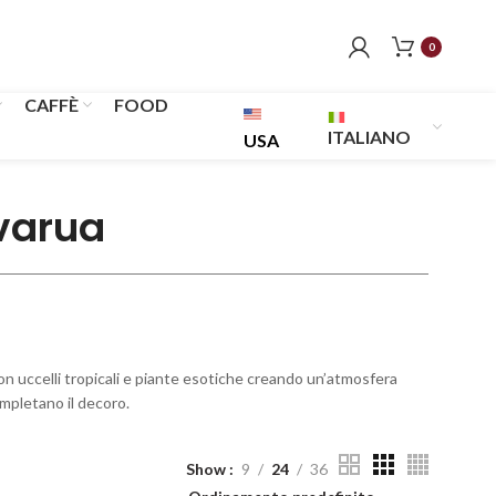
0
CAFFÈ
FOOD
ITALIANO
USA
Avarua
on uccelli tropicali e piante esotiche creando un’atmosfera
mpletano il decoro.
Show
9
24
36