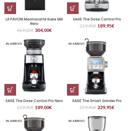
LA PAVONI Macinacaffè Kube Mill
SAGE The Dose Control Pro
Nero
219,90
€
189,95
€
469,00
€
304,00
€
IN ARRIVO
IN ARRIVO
SAGE The Dose Control Pro Nero
SAGE The Smart Grinder Pro
219,90
€
189,00
€
259,90
€
229,95
€
IN ARRIVO
IN ARRIVO