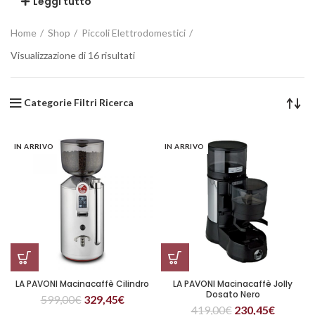
Leggi tutto
Home
Shop
Piccoli Elettrodomestici
Visualizzazione di 16 risultati
Categorie Filtri Ricerca
IN ARRIVO
IN ARRIVO
LA PAVONI Macinacaffè Cilindro
LA PAVONI Macinacaffè Jolly
Dosato Nero
599,00
€
329,45
€
419,00
€
230,45
€