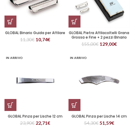
GLOBAL Binario Guida per Affilare
GLOBAL Pietra Affilacoltelli Grana
Grossa e Fine + 2 pezzi Binario
11,30
€
10,74
€
Guida
155,00
€
129,00
€
IN ARRIVO
IN ARRIVO
GLOBAL Pinza per Lische 12 cm
GLOBAL Pinza per Lische 14 cm
23,90
€
22,71
€
54,30
€
51,59
€