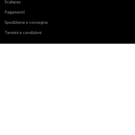
Scalapay
Pagamenti
Spedizione e consegna
Termini e condizioni
RECENSIONI
Il tuo giudizio è importante! 7 giorni dopo aver concluso l'ordine
riceverai un'e-mail per lasciare una recensione.
I NOSTRI CORRIERI