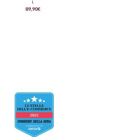
L
89,90
€