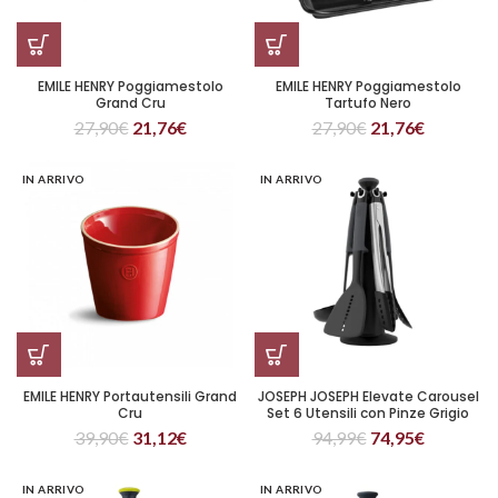
EMILE HENRY Poggiamestolo
EMILE HENRY Poggiamestolo
Grand Cru
Tartufo Nero
27,90
€
21,76
€
27,90
€
21,76
€
IN ARRIVO
IN ARRIVO
EMILE HENRY Portautensili Grand
JOSEPH JOSEPH Elevate Carousel
Cru
Set 6 Utensili con Pinze Grigio
39,90
€
31,12
€
94,99
€
74,95
€
IN ARRIVO
IN ARRIVO