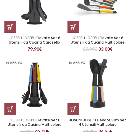
JOSEPH JOSEPH Elevate Set 6
JOSEPH JOSEPH Elevate Set 6
Utensili da Cucina Carosello
Utensili da Cucina Multicolore
Verde
79,90
€
69,99
€
33,00
€
IN ARRIVO
IN ARRIVO
JOSEPH JOSEPH Elevate Set 6
JOSEPH JOSEPH Elevate Slim Set
Utensili da Cucina Multicolore
4 Utensili Multicolore
con Supporto Conservazione
79,95
€
42,00
€
44,99
€
34,95
€