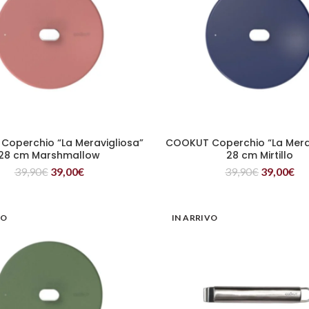
operchio “La Meravigliosa”
COOKUT Coperchio “La Mera
LEGGI TUTTO
LEGGI TUTTO
28 cm Marshmallow
28 cm Mirtillo
39,90
€
39,00
€
39,90
€
39,00
€
VO
IN ARRIVO