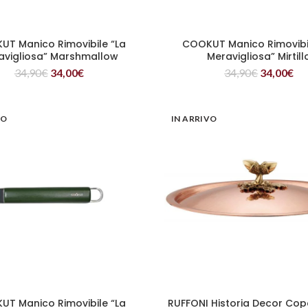
T Manico Rimovibile “La
COOKUT Manico Rimovibi
LEGGI TUTTO
LEGGI TUTTO
avigliosa” Marshmallow
Meravigliosa” Mirtill
34,90
€
34,00
€
34,90
€
34,00
€
VO
IN ARRIVO
T Manico Rimovibile “La
RUFFONI Historia Decor Cop
LEGGI TUTTO
LEGGI TUTTO