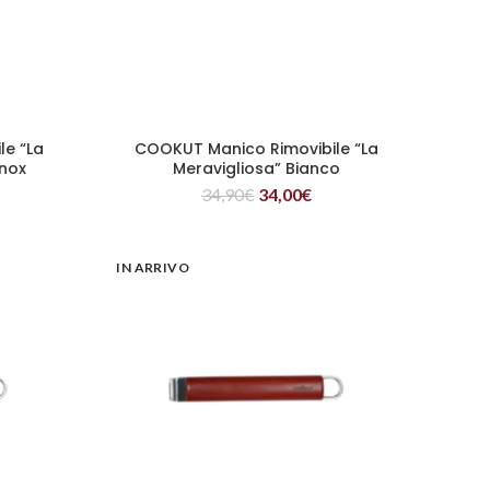
le “La
COOKUT Manico Rimovibile “La
LEGGI TUTTO
Inox
Meravigliosa” Bianco
34,90
€
34,00
€
IN ARRIVO