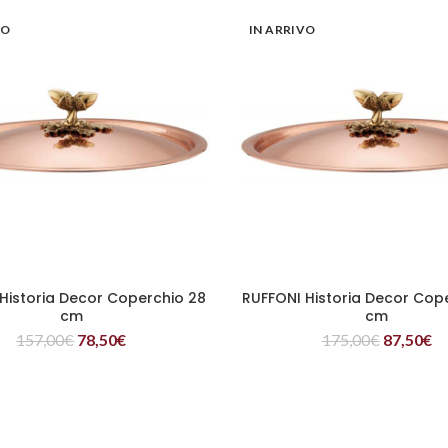
VO
IN ARRIVO
Historia Decor Coperchio 28
RUFFONI Historia Decor Cop
LEGGI TUTTO
LEGGI TUTTO
cm
cm
157,00
€
78,50
€
175,00
€
87,50
€