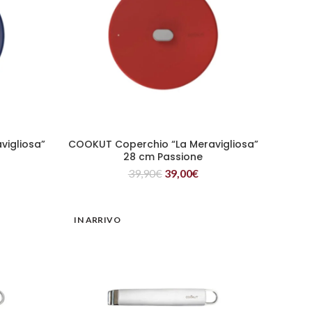
vigliosa”
COOKUT Coperchio “La Meravigliosa”
LEGGI TUTTO
28 cm Passione
39,90
€
39,00
€
IN ARRIVO