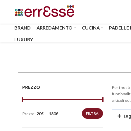
BRAND
ARREDAMENTO
CUCINA
PADELLE 
LUXURY
PREZZO
Per i nostr
funzionalit
articoli ed
Prezzo:
20€
—
180€
FILTRA
Leg