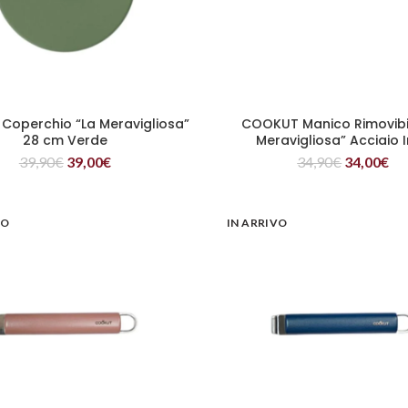
operchio “La Meravigliosa”
COOKUT Manico Rimovibi
LEGGI TUTTO
LEGGI TUTTO
28 cm Verde
Meravigliosa” Acciaio 
39,90
€
39,00
€
34,90
€
34,00
€
VO
IN ARRIVO