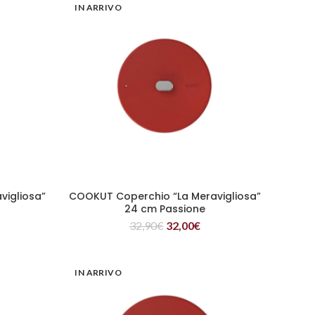
IN ARRIVO
vigliosa”
COOKUT Coperchio “La Meravigliosa”
LEGGI TUTTO
24 cm Passione
32,90
€
32,00
€
IN ARRIVO