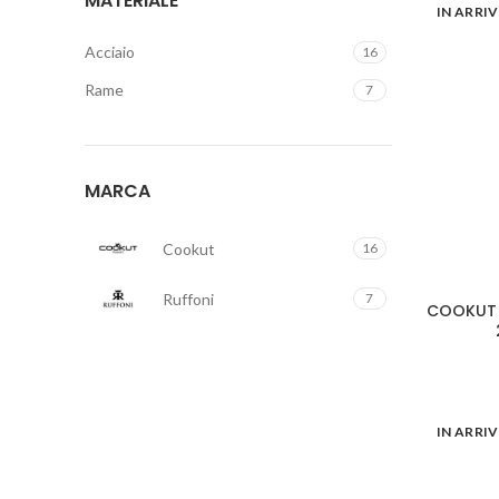
MATERIALE
IN ARRI
Acciaio
16
Rame
7
MARCA
Cookut
16
Ruffoni
7
COOKUT C
IN ARRI