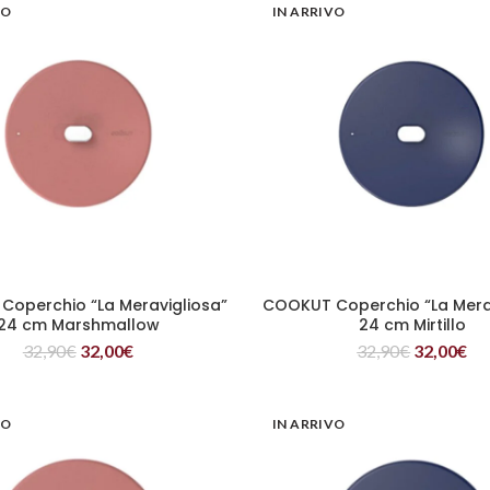
VO
IN ARRIVO
operchio “La Meravigliosa”
COOKUT Coperchio “La Mera
LEGGI TUTTO
LEGGI TUTTO
24 cm Marshmallow
24 cm Mirtillo
32,90
€
32,00
€
32,90
€
32,00
€
VO
IN ARRIVO