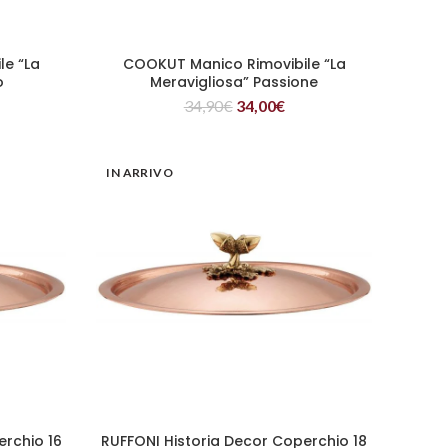
le “La
COOKUT Manico Rimovibile “La
LEGGI TUTTO
o
Meravigliosa” Passione
34,90
€
34,00
€
IN ARRIVO
erchio 16
RUFFONI Historia Decor Coperchio 18
LEGGI TUTTO