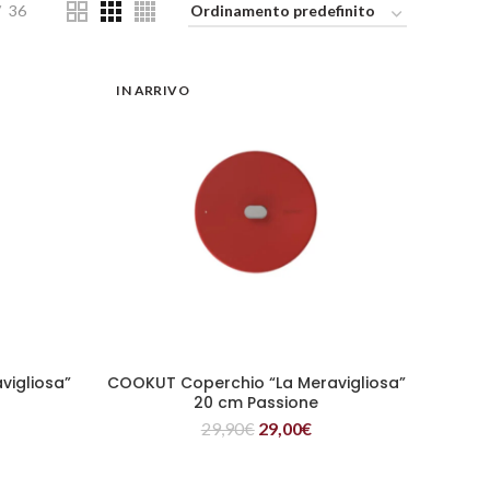
36
IN ARRIVO
vigliosa”
COOKUT Coperchio “La Meravigliosa”
LEGGI TUTTO
20 cm Passione
29,90
€
29,00
€