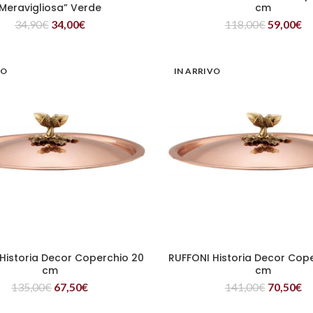
Meravigliosa” Verde
cm
34,90
€
34,00
€
118,00
€
59,00
€
VO
IN ARRIVO
Historia Decor Coperchio 20
RUFFONI Historia Decor Cop
LEGGI TUTTO
LEGGI TUTTO
cm
cm
135,00
€
67,50
€
141,00
€
70,50
€