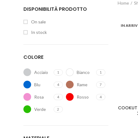
Home
S
DISPONIBILITÀ PRODOTTO
On sale
IN ARRI
In stock
COLORE
Acciaio
Bianco
1
1
Blu
Rame
4
7
Rosa
Rosso
4
4
COOKUT C
Verde
2