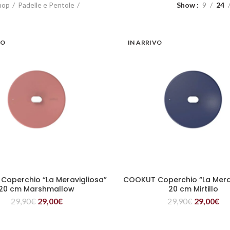
hop
Padelle e Pentole
Show
9
24
VO
IN ARRIVO
operchio “La Meravigliosa”
COOKUT Coperchio “La Mera
LEGGI TUTTO
LEGGI TUTTO
20 cm Marshmallow
20 cm Mirtillo
29,90
€
29,00
€
29,90
€
29,00
€