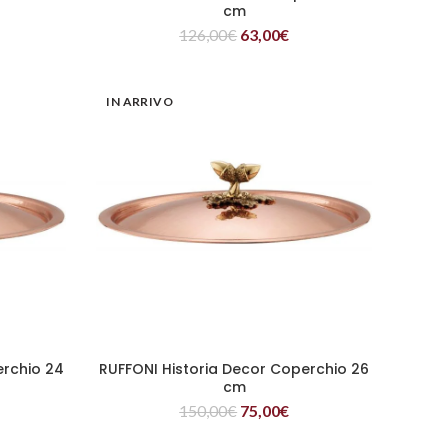
cm
126,00
€
63,00
€
IN ARRIVO
erchio 24
RUFFONI Historia Decor Coperchio 26
LEGGI TUTTO
cm
150,00
€
75,00
€