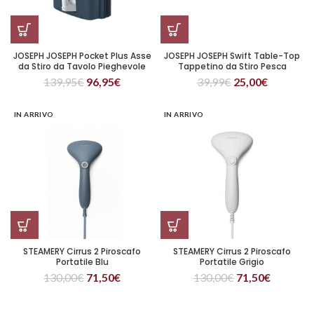
JOSEPH JOSEPH Pocket Plus Asse
JOSEPH JOSEPH Swift Table-Top
da Stiro da Tavolo Pieghevole
Tappetino da Stiro Pesca
Nero
139,95
€
96,95
€
39,99
€
25,00
€
IN ARRIVO
IN ARRIVO
STEAMERY Cirrus 2 Piroscafo
STEAMERY Cirrus 2 Piroscafo
Portatile Blu
Portatile Grigio
130,00
€
71,50
€
130,00
€
71,50
€