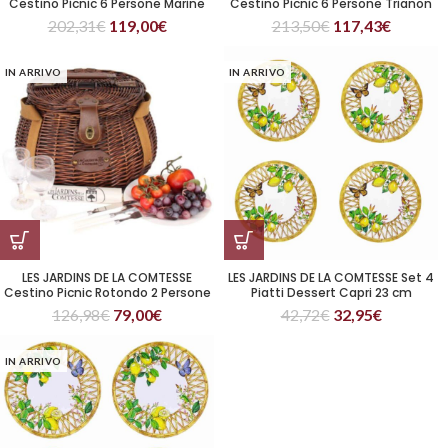
Cestino Picnic 6 Persone Marine
Cestino Picnic 6 Persone Trianon
202,31
€
119,00
€
213,50
€
117,43
€
IN ARRIVO
IN ARRIVO
LES JARDINS DE LA COMTESSE
LES JARDINS DE LA COMTESSE Set 4
Cestino Picnic Rotondo 2 Persone
Piatti Dessert Capri 23 cm
Tuileries
126,98
€
79,00
€
42,72
€
32,95
€
IN ARRIVO