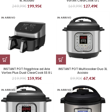
8L Acciaio
Vortex ClearCook 13 L
249,99
€
199,95
€
169,99
€
127,49
€
IN ARRIVO
IN ARRIVO
INSTANT POT Friggitrice ad Aria
INSTANT POT Multicooker Duo 3L
Vortex Plus Dual ClearCook SS 8 L
Acciaio
219,99
€
159,95
€
89,90
€
67,43
€
IN ARRIVO
IN ARRIVO