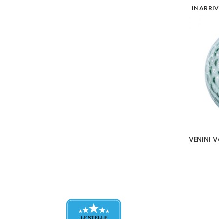
IN ARRI
VENINI V