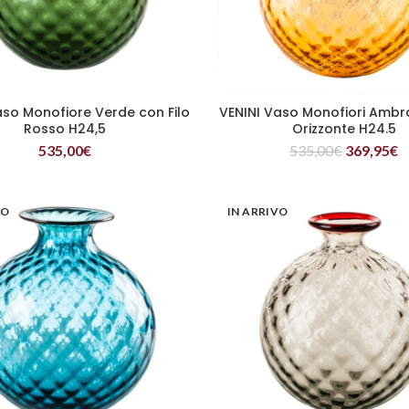
aso Monofiore Verde con Filo
VENINI Vaso Monofiori Ambra
LEGGI TUTTO
LEGGI TUTTO
Rosso H24,5
Orizzonte H24.5
535,00
€
535,00
€
369,95
€
VO
IN ARRIVO