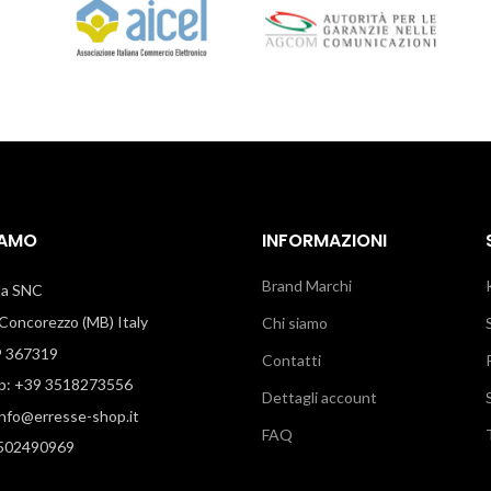
IAMO
INFORMAZIONI
Brand Marchi
illa SNC
oncorezzo (MB) Italy
Chi siamo
9 367319
Contatti
: +39 3518273556
Dettagli account
info@erresse-shop.it
FAQ
7502490969