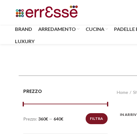
BRAND
ARREDAMENTO
CUCINA
PADELLE 
LUXURY
PREZZO
Home
S
IN ARRI
Prezzo:
360€
—
640€
FILTRA