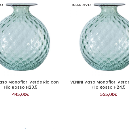
VO
IN ARRIVO
aso Monofiori Verde Rio con
VENINI Vaso Monofiori Verd
LEGGI TUTTO
LEGGI TUTTO
Filo Rosso H20.5
Filo Rosso H24.5
445,00
€
535,00
€