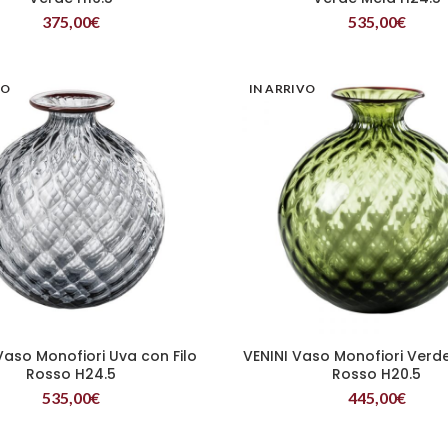
375,00
€
535,00
€
VO
IN ARRIVO
Vaso Monofiori Uva con Filo
VENINI Vaso Monofiori Verde
LEGGI TUTTO
LEGGI TUTTO
Rosso H24.5
Rosso H20.5
535,00
€
445,00
€