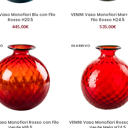
Vaso Monofiori Blu con Filo
VENINI Vaso Monofiori Mar
LEGGI TUTTO
LEGGI TUTTO
Rosso H20.5
Filo Rosso H24.5
445,00
€
535,00
€
VO
IN ARRIVO
aso Monofiori Rosso con Filo
VENINI Vaso Monofiori Rosso
LEGGI TUTTO
LEGGI TUTTO
Verde H16.5
Verde Mela H24.5