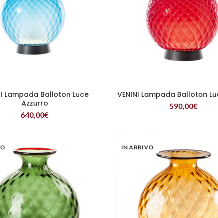
I Lampada Balloton Luce
VENINI Lampada Balloton L
LEGGI TUTTO
LEGGI TUTTO
Azzurro
590,00
€
640,00
€
VO
IN ARRIVO