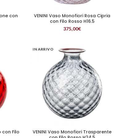
rone con
VENINI Vaso Monofiori Rosa Cipria
LEGGI TUTTO
con Filo Rosso H16.5
375,00
€
IN ARRIVO
 con Filo
VENINI Vaso Monofiori Trasparente
LEGGI TUTTO
con Filo Rosso H24.5