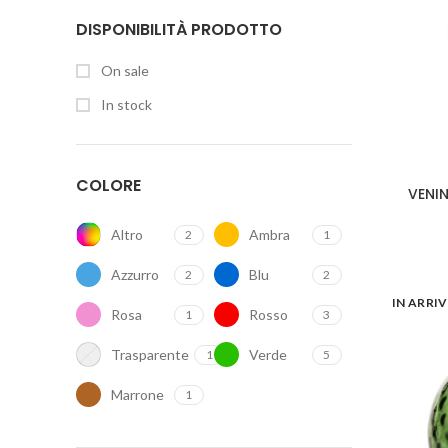
DISPONIBILITÀ PRODOTTO
On sale
In stock
COLORE
VENIN
Altro
Ambra
2
1
Azzurro
Blu
2
2
IN ARRI
Rosa
Rosso
1
3
Trasparente
Verde
1
5
Marrone
1