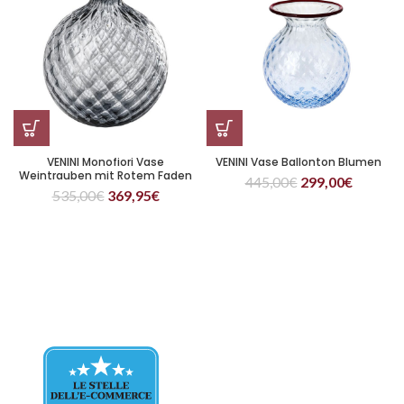
VENINI Monofiori Vase
VENINI Vase Ballonton Blumen
Weintrauben mit Rotem Faden
445,00
€
299,00
€
H24.5
535,00
€
369,95
€