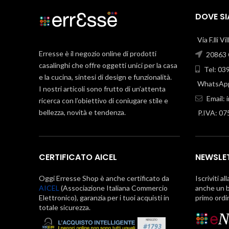
DOVE S
Via F.lli V
Erresse è il negozio online di prodotti
20863 C
casalinghi che offre oggetti unici per la casa
Tel: 03
e la cucina, sintesi di design e funzionalità.
WhatsApp
I nostri articoli sono frutto di un’attenta
Email:
ricerca con l’obiettivo di coniugare stile e
bellezza, novità e tendenza.
P.IVA: 0
CERTIFICATO AICEL
NEWSLE
Oggi Erresse Shop è anche certificato da
Iscriviti al
AICEL
(Associazione Italiana Commercio
anche un b
Elettronico), garanzia per i tuoi acquisti in
primo ordi
totale sicurezza.