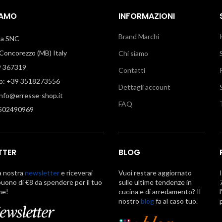
IAMO
INFORMAZIONI
Brand Marchi
illa SNC
oncorezzo (MB) Italy
Chi siamo
9 367319
Contatti
: +39 3518273556
Dettagli account
info@erresse-shop.it
FAQ
7502490969
TTER
BLOG
la nostra
newsletter
e riceverai
Vuoi restare aggiornato
uono di €8 da spendere per il tuo
sulle ultime tendenze in
ne!
cucina e di arredamento? Il
nostro
blog
fa al caso tuo.