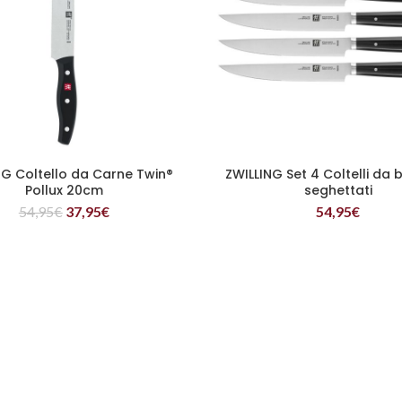
NG Coltello da Carne Twin®
ZWILLING Set 4 Coltelli da 
LEGGI TUTTO
LEGGI TUTTO
Pollux 20cm
seghettati
54,95
€
37,95
€
54,95
€