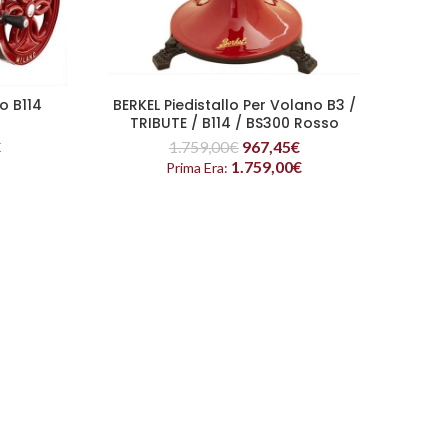
o B114
BERKEL Piedistallo Per Volano B3 /
BE
LEGGI TUTTO
TRIBUTE / B114 / BS300 Rosso
€
1.759,00
€
967,45
€
1.759,00
€
Prima Era: