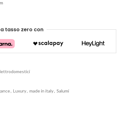
cm
e
a tasso zero
con
Elettrodomestici
gance
,
Luxury
,
made in italy
,
Salumi