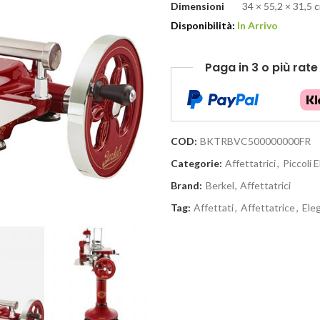
Dimensioni
34 × 55,2 × 31,5 
Disponibilità:
In Arrivo
Paga in 3 o più rat
COD:
BKTRBVC500000000FR
Categorie:
Affettatrici
,
Piccoli 
Brand:
Berkel
,
Affettatrici
Tag:
Affettati
,
Affettatrice
,
Ele