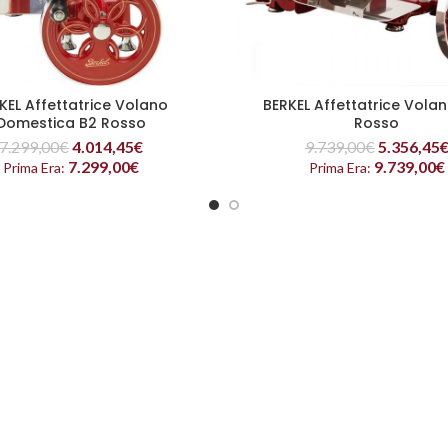
KEL Affettatrice Volano
BERKEL Affettatrice Volan
LEGGI TUTTO
LEGGI TUTTO
Domestica B2 Rosso
Rosso
7.299,00
€
4.014,45
€
9.739,00
€
5.356,45
7.299,00
€
9.739,00
€
Prima Era:
Prima Era: