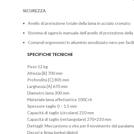
SICUREZZA
Anello di protezione totale della lama in acciaio cromato
Sistema di sgancio manuale dell’anello di protezione della
Comandi ergonomici in alluminio anodizzato nero per facili
SPECIFICHE TECNICHE
Peso 52 kg
Altezza [B] 700 mm
Profondità [C] 805 mm
Larghezza [A] 670 mm
Diametro lama 300 mm
Materiale lama affettatrice 100Cr6
Spessore taglio 0 – 1,5 mm
Capacità di taglio (circolare) 210 mm
Capacità di taglio (rettangolare) 270×210 mm
Dettagli: Meccanismo a vite per il movimento del paralama
Decori e firma berkel dipinti