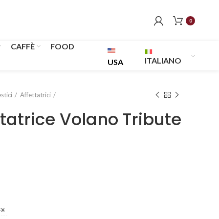
0
CAFFÈ
FOOD
ITALIANO
USA
stici
Affettatrici
tatrice Volano Tribute
kg