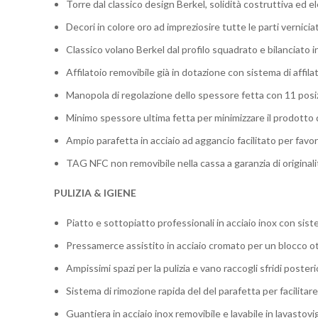
Torre dal classico design Berkel, solidità costruttiva ed
Decori in colore oro ad impreziosire tutte le parti vernicia
Classico volano Berkel dal profilo squadrato e bilanciato 
Affilatoio removibile già in dotazione con sistema di affi
Manopola di regolazione dello spessore fetta con 11 posiz
Minimo spessore ultima fetta per minimizzare il prodotto 
Ampio parafetta in acciaio ad aggancio facilitato per favori
TAG NFC non removibile nella cassa a garanzia di originali
PULIZIA & IGIENE
Piatto e sottopiatto professionali in acciaio inox con sist
Pressamerce assistito in acciaio cromato per un blocco o
Ampissimi spazi per la pulizia e vano raccogli sfridi poster
Sistema di rimozione rapida del del parafetta per facilitare 
Guantiera in acciaio inox removibile e lavabile in lavastovig