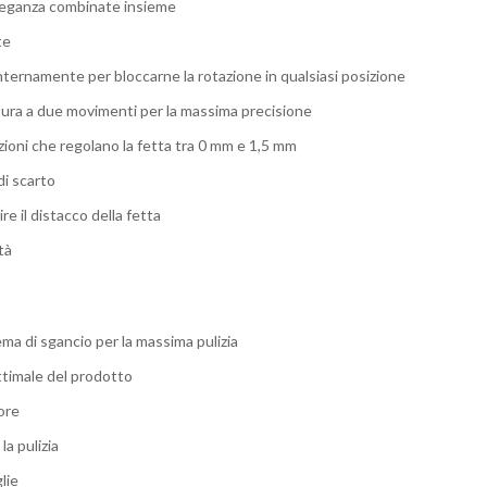
 eleganza combinate insieme
te
internamente per bloccarne la rotazione in qualsiasi posizione
latura a due movimenti per la massima precisione
ioni che regolano la fetta tra 0 mm e 1,5 mm
di scarto
re il distacco della fetta
tà
ema di sgancio per la massima pulizia
ttimale del prodotto
iore
la pulizia
lie