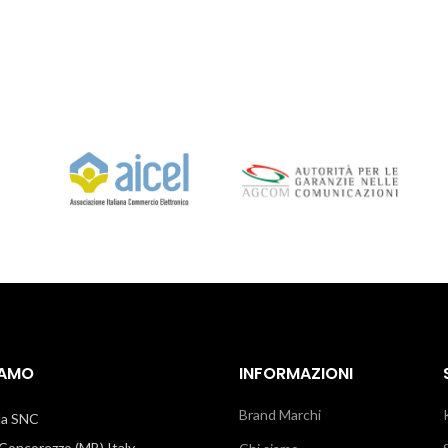
IAMO
INFORMAZIONI
Brand Marchi
illa SNC
oncorezzo (MB) Italy