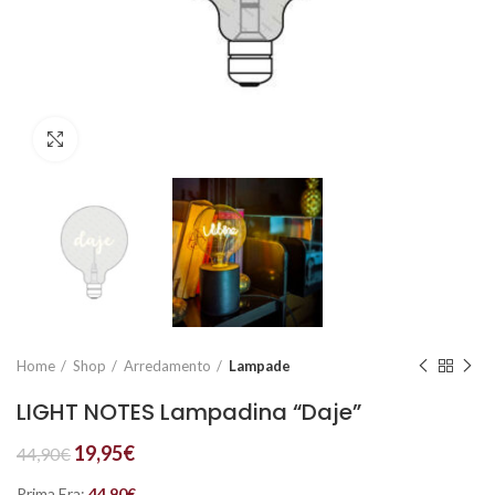
Click to enlarge
Home
Shop
Arredamento
Lampade
LIGHT NOTES Lampadina “Daje”
19,95
€
44,90
€
Prima Era:
44,90
€