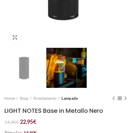
Click to enlarge
Home
Shop
Arredamento
Lampade
LIGHT NOTES Base in Metallo Nero
22,95
€
54,90
€
Prima Era:
54,90
€