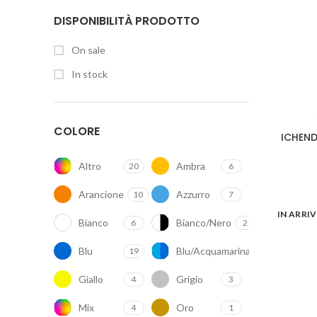
DISPONIBILITÀ PRODOTTO
On sale
In stock
COLORE
ICHEND
Altro
Ambra
20
6
Arancione
Azzurro
10
7
IN ARRI
Bianco
Bianco/Nero
6
2
Blu
Blu/Acquamarina
19
1
Giallo
Grigio
4
3
Mix
Oro
4
1