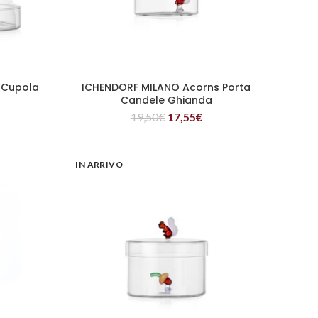
 Cupola
ICHENDORF MILANO Acorns Porta
LEGGI TUTTO
Candele Ghianda
19,50
€
17,55
€
IN ARRIVO