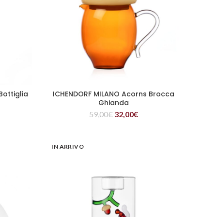
ottiglia
ICHENDORF MILANO Acorns Brocca
LEGGI TUTTO
a
Ghianda
59,00
€
32,00
€
IN ARRIVO