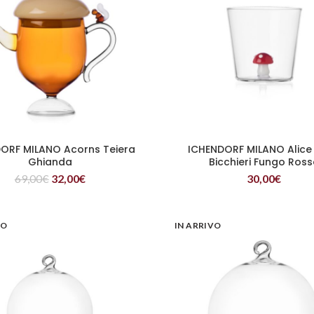
ORF MILANO Acorns Teiera
ICHENDORF MILANO Alice 
LEGGI TUTTO
LEGGI TUTTO
Ghianda
Bicchieri Fungo Ros
69,00
€
32,00
€
30,00
€
VO
IN ARRIVO