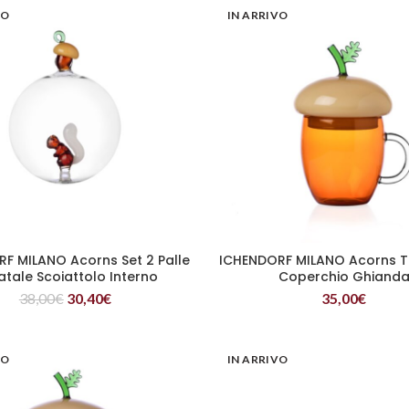
VO
IN ARRIVO
F MILANO Acorns Set 2 Palle
ICHENDORF MILANO Acorns T
LEGGI TUTTO
LEGGI TUTTO
atale Scoiattolo Interno
Coperchio Ghiand
38,00
€
30,40
€
35,00
€
VO
IN ARRIVO