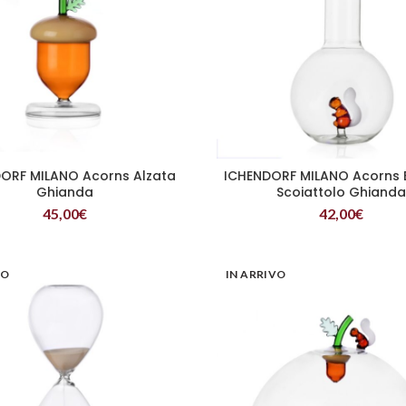
ORF MILANO Acorns Alzata
ICHENDORF MILANO Acorns B
LEGGI TUTTO
LEGGI TUTTO
Ghianda
Scoiattolo Ghiand
45,00
€
42,00
€
VO
IN ARRIVO