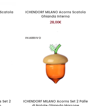
Scatola
ICHENDORF MILANO Acorns Scatola
LEGGI TUTTO
Ghianda Interna
28,00
€
IN ARRIVO
 Set 2
ICHENDORF MILANO Acorns Set 2 Palle
LEGGI TUTTO
o
di Natale Ghianda Marrone