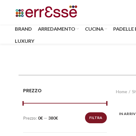
BRAND
ARREDAMENTO
CUCINA
PADELLE 
LUXURY
PREZZO
Home
S
IN ARRI
Prezzo:
0€
—
380€
FILTRA