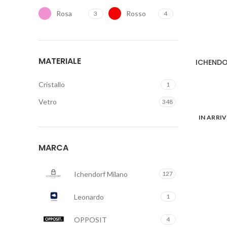
Rosa
Rosso
3
4
Trasparente
Verde
267
9
Verde
Viola
9
2
MATERIALE
ICHENDO
Chiaro
Marrone
Nero
2
4
Cristallo
1
Vetro
348
IN ARRI
MARCA
Ichendorf Milano
127
Leonardo
1
OPPOSIT
4