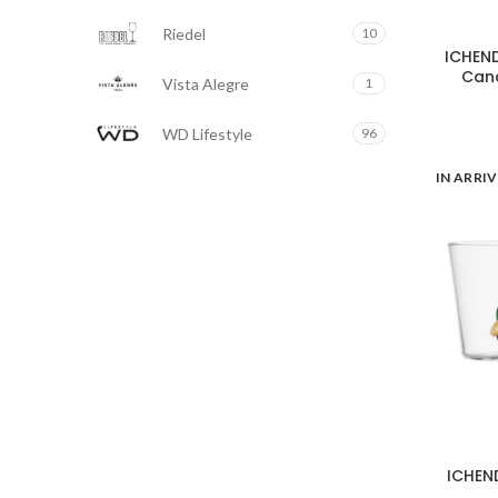
Riedel
10
ICHEN
Can
Vista Alegre
1
WD Lifestyle
96
IN ARRI
Seletti
12
Zafferano
99
ICHEN