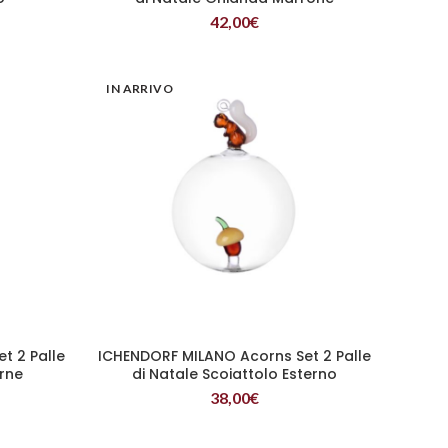
42,00
€
IN ARRIVO
t 2 Palle
ICHENDORF MILANO Acorns Set 2 Palle
LEGGI TUTTO
erne
di Natale Scoiattolo Esterno
38,00
€