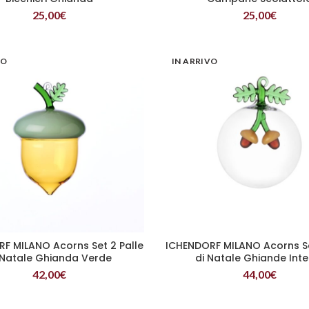
25,00
€
25,00
€
VO
IN ARRIVO
F MILANO Acorns Set 2 Palle
ICHENDORF MILANO Acorns Se
LEGGI TUTTO
LEGGI TUTTO
 Natale Ghianda Verde
di Natale Ghiande Int
42,00
€
44,00
€