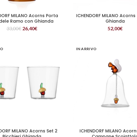
DORF MILANO Acorns Porta
ICHENDORF MILANO Acorns 
LEGGI TUTTO
LEGGI TUTTO
dele Ramo con Ghianda
Ghianda
33,00
€
26,40
€
52,00
€
VO
IN ARRIVO
DORF MILANO Acorns Set 2
ICHENDORF MILANO Acorns
LEGGI TUTTO
LEGGI TUTTO
Bicchieri Ghianda
Campane Scoiattol