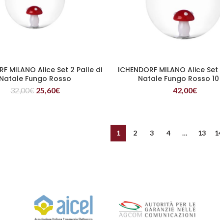
F MILANO Alice Set 2 Palle di
ICHENDORF MILANO Alice Set 2
LEGGI TUTTO
LEGGI TUTTO
Natale Fungo Rosso
Natale Fungo Rosso 1
32,00
€
25,60
€
42,00
€
1
2
3
4
…
13
1