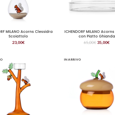
RF MILANO Acorns Clessidra
ICHENDORF MILANO Acorns
LEGGI TUTTO
LEGGI TUTTO
Scoiattolo
con Piatto Ghianda
23,00
€
65,00
€
35,00
€
VO
IN ARRIVO