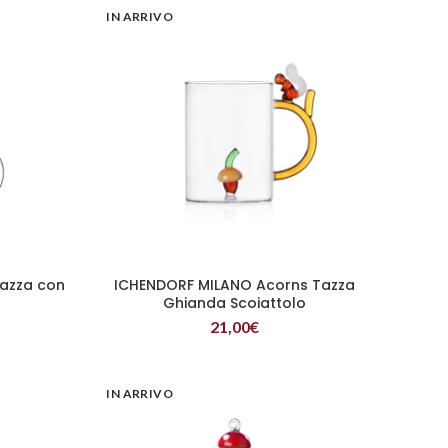
IN ARRIVO
azza con
ICHENDORF MILANO Acorns Tazza
LEGGI TUTTO
a
Ghianda Scoiattolo
21,00
€
IN ARRIVO