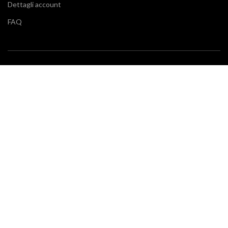
Dettagli account
FAQ
BLOG
Vuoi restare aggiornato sulle ultime tendenze in cucina e di
arredamento? Il nostro
blog
fa al caso tuo.
SERVIZIO CLIENTI
Klarna
Scalapay