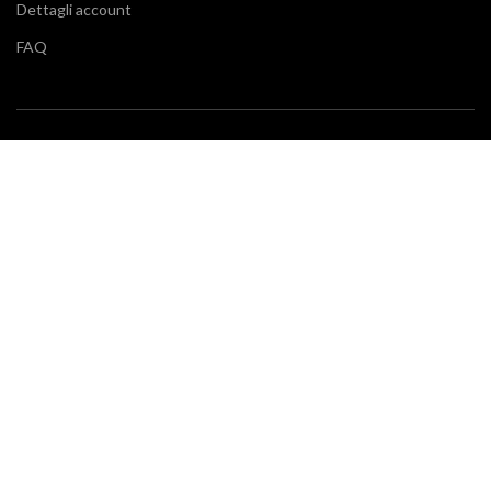
Dettagli account
FAQ
BLOG
Vuoi restare aggiornato sulle ultime tendenze in cucina e di
arredamento? Il nostro
blog
fa al caso tuo.
SERVIZIO CLIENTI
Klarna
Scalapay