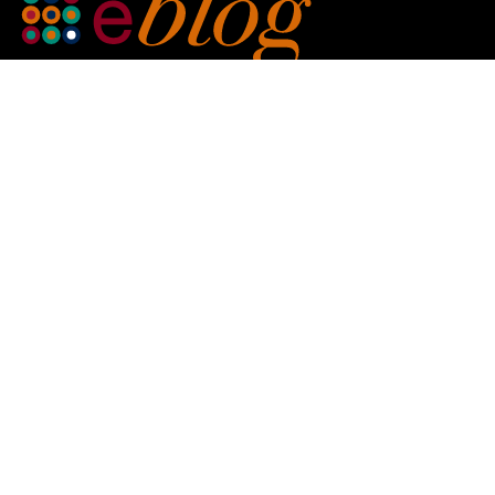
SERVIZIO CLIENTI
Klarna
Scalapay
Pagamenti
Spedizione e consegna
Termini e condizioni
RECENSIONI
Il tuo giudizio è importante! 7 giorni dopo aver concluso l'ordine
riceverai un'e-mail per lasciare una recensione.