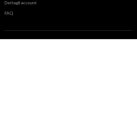
Dettagli account
FAQ
BLOG
Vuoi restare aggiornato sulle ultime tendenze in cucina e di
arredamento? Il nostro
blog
fa al caso tuo.
SERVIZIO CLIENTI
Klarna
Scalapay