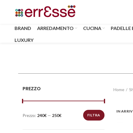
BRAND
ARREDAMENTO
CUCINA
PADELLE 
LUXURY
PREZZO
Home
S
IN ARRI
Prezzo:
240€
—
250€
FILTRA