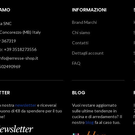
IAMO
INFORMAZIONI
Brand Marchi
illa SNC
oncorezzo (MB) Italy
Chi siamo
9 367319
Contatti
: +39 3518273556
Dettagli account
info@erresse-shop.it
FAQ
7502490969
TTER
BLOG
la nostra
newsletter
e riceverai
Vuoi restare aggiornato
uono di €8 da spendere per il tuo
sulle ultime tendenze in
ne!
cucina e di arredamento? Il
nostro
blog
fa al caso tuo.