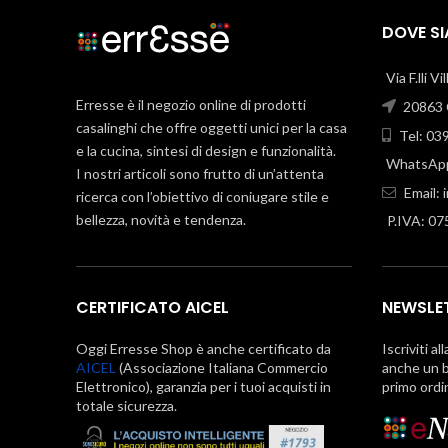
DOVE S
Via F.lli V
Erresse è il negozio online di prodotti
20863 C
casalinghi che offre oggetti unici per la casa
Tel: 03
e la cucina, sintesi di design e funzionalità.
WhatsApp
I nostri articoli sono frutto di un’attenta
Email:
ricerca con l’obiettivo di coniugare stile e
bellezza, novità e tendenza.
P.IVA: 0
CERTIFICATO AICEL
NEWSLE
Oggi Erresse Shop è anche certificato da
Iscriviti al
AICEL
(Associazione Italiana Commercio
anche un b
Elettronico), garanzia per i tuoi acquisti in
primo ordi
totale sicurezza.