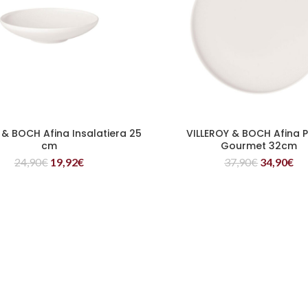
 & BOCH Afina Insalatiera 25
VILLEROY & BOCH Afina P
LEGGI TUTTO
LEGGI TUTTO
cm
Gourmet 32cm
24,90
€
19,92
€
37,90
€
34,90
€