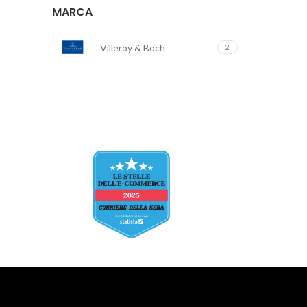
MARCA
Villeroy & Boch
2