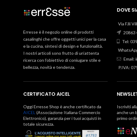
DOVE S
Via F.lli V
Erresse è il negozio online di prodotti
20863 C
casalinghi che offre oggetti unici per la casa
Tel: 03
e la cucina, sintesi di design e funzionalità.
WhatsApp
I nostri articoli sono frutto di un’attenta
Email:
ricerca con l’obiettivo di coniugare stile e
bellezza, novità e tendenza.
P.IVA: 0
CERTIFICATO AICEL
NEWSLE
Oggi Erresse Shop è anche certificato da
Iscriviti al
AICEL
(Associazione Italiana Commercio
anche un b
Elettronico), garanzia per i tuoi acquisti in
primo ordi
totale sicurezza.