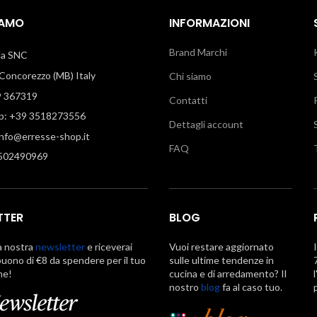
IAMO
INFORMAZIONI
Brand Marchi
illa SNC
oncorezzo (MB) Italy
Chi siamo
9 367319
Contatti
: +39 3518273556
Dettagli account
info@erresse-shop.it
FAQ
7502490969
TTER
BLOG
la nostra
newsletter
e riceverai
Vuoi restare aggiornato
uono di €8 da spendere per il tuo
sulle ultime tendenze in
ne!
cucina e di arredamento? Il
nostro
blog
fa al caso tuo.