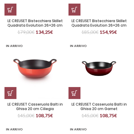
LE CREUSET Bistecchiera Skillet
LE CREUSET Bistecchiera Skillet
Quadrata Evolution 26×26 cm
Quadrata Evolution 26×26 cm
Shell Pink
Verde Bamboo
179,00
€
134,25
€
185,00
€
154,95
€
IN ARRIVO
IN ARRIVO
LE CREUSET Casseruola Balti in
LE CREUSET Casseruola Balti in
Ghisa 20 cm Ciliegia
Ghisa 20 cm Garnet
145,00
€
108,75
€
145,00
€
108,75
€
IN ARRIVO
IN ARRIVO