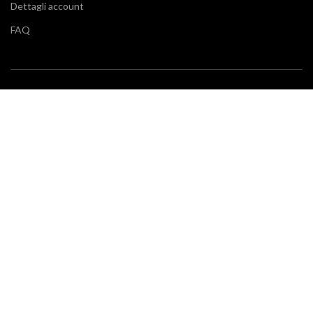
Dettagli account
FAQ
BLOG
Vuoi restare aggiornato sulle ultime tendenze in cucina e di
arredamento? Il nostro
blog
fa al caso tuo.
SERVIZIO CLIENTI
Klarna
Scalapay