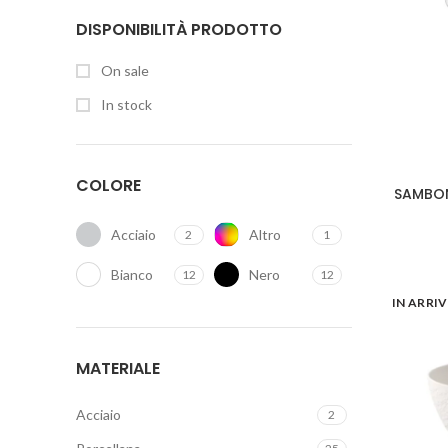
DISPONIBILITÀ PRODOTTO
On sale
In stock
COLORE
SAMBONE
Acciaio
Altro
2
1
Bianco
Nero
12
12
IN ARRI
MATERIALE
Acciaio
2