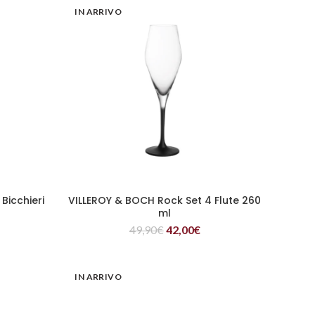
IN ARRIVO
Bicchieri
VILLEROY & BOCH Rock Set 4 Flute 260
LEGGI TUTTO
ml
49,90
€
42,00
€
IN ARRIVO