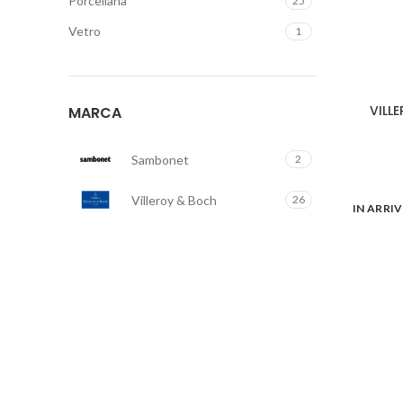
Porcellana
25
Vetro
1
VILL
MARCA
Sambonet
2
Villeroy & Boch
26
IN ARRI