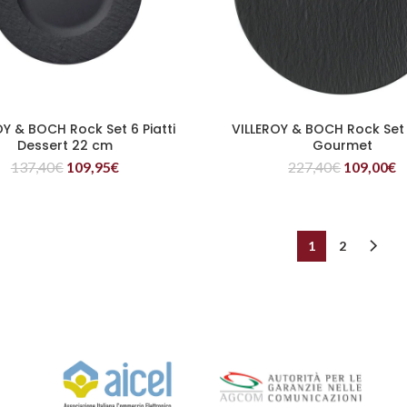
OY & BOCH Rock Set 6 Piatti
VILLEROY & BOCH Rock Set 6
LEGGI TUTTO
LEGGI TUTTO
Dessert 22 cm
Gourmet
137,40
€
109,95
€
227,40
€
109,00
€
1
2