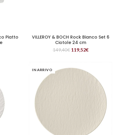
o Piatto
VILLEROY & BOCH Rock Bianco Set 6
LEGGI TUTTO
e
Ciotole 24 cm
149,40
€
119,52
€
IN ARRIVO