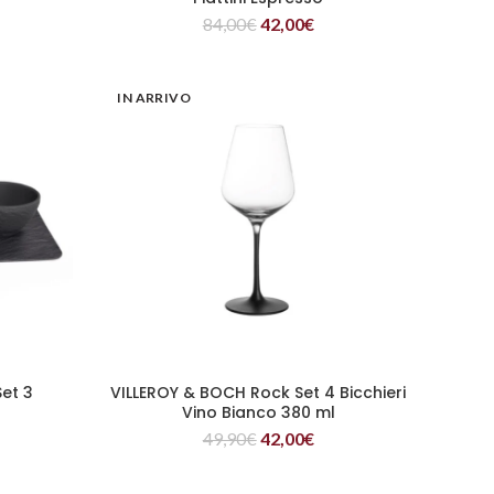
84,00
€
42,00
€
IN ARRIVO
et 3
VILLEROY & BOCH Rock Set 4 Bicchieri
LEGGI TUTTO
Vino Bianco 380 ml
49,90
€
42,00
€