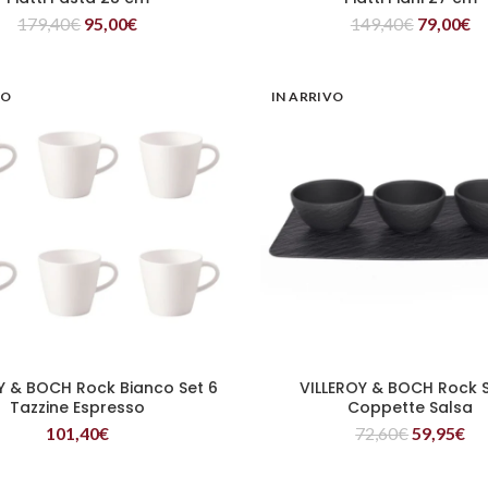
179,40
€
95,00
€
149,40
€
79,00
€
VO
IN ARRIVO
Y & BOCH Rock Bianco Set 6
VILLEROY & BOCH Rock S
LEGGI TUTTO
LEGGI TUTTO
Tazzine Espresso
Coppette Salsa
101,40
€
72,60
€
59,95
€