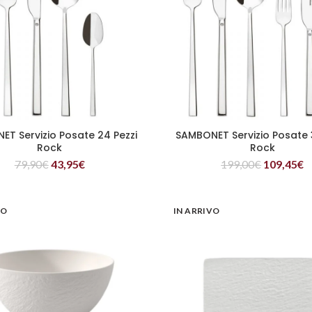
T Servizio Posate 24 Pezzi
SAMBONET Servizio Posate 
LEGGI TUTTO
LEGGI TUTTO
Rock
Rock
79,90
€
43,95
€
199,00
€
109,45
€
VO
IN ARRIVO