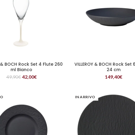
 & BOCH Rock Set 4 Flute 260
VILLEROY & BOCH Rock Set 6
LEGGI TUTTO
LEGGI TUTTO
ml Bianco
24 cm
49,90
€
42,00
€
149,40
€
VO
IN ARRIVO