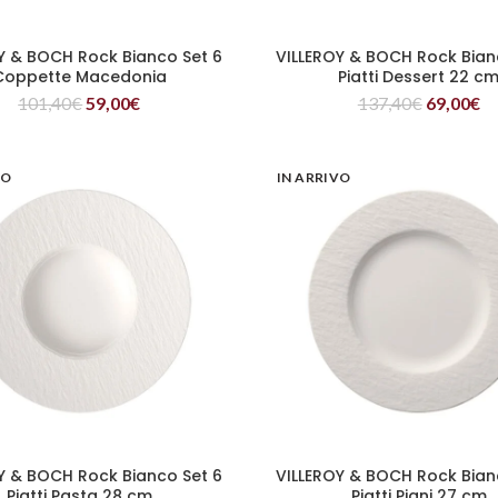
Y & BOCH Rock Bianco Set 6
VILLEROY & BOCH Rock Bian
LEGGI TUTTO
LEGGI TUTTO
Coppette Macedonia
Piatti Dessert 22 c
101,40
€
59,00
€
137,40
€
69,00
€
VO
IN ARRIVO
Y & BOCH Rock Bianco Set 6
VILLEROY & BOCH Rock Bian
LEGGI TUTTO
LEGGI TUTTO
Piatti Pasta 28 cm
Piatti Piani 27 cm