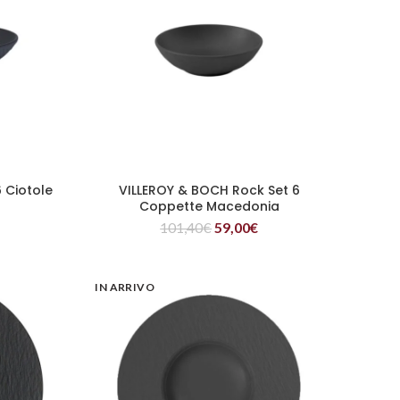
 Ciotole
VILLEROY & BOCH Rock Set 6
LEGGI TUTTO
Coppette Macedonia
101,40
€
59,00
€
IN ARRIVO