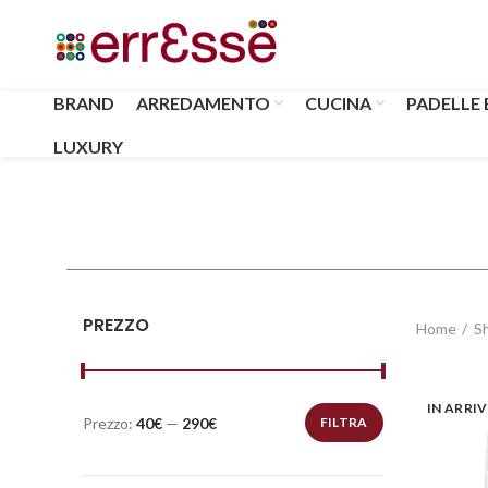
BRAND
ARREDAMENTO
CUCINA
PADELLE 
LUXURY
PREZZO
Home
S
IN ARRI
Prezzo:
40€
—
290€
FILTRA