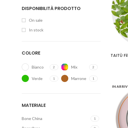
DISPONIBILITÀ PRODOTTO
On sale
In stock
COLORE
TAITÙ Fi
Bianco
Mix
2
2
Verde
Marrone
1
1
IN ARRI
MATERIALE
Bone China
1