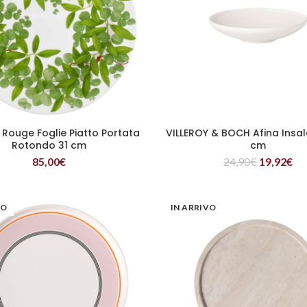
l Rouge Foglie Piatto Portata
VILLEROY & BOCH Afina Insal
LEGGI TUTTO
LEGGI TUTTO
Rotondo 31 cm
cm
85,00
€
24,90
€
19,92
€
VO
IN ARRIVO