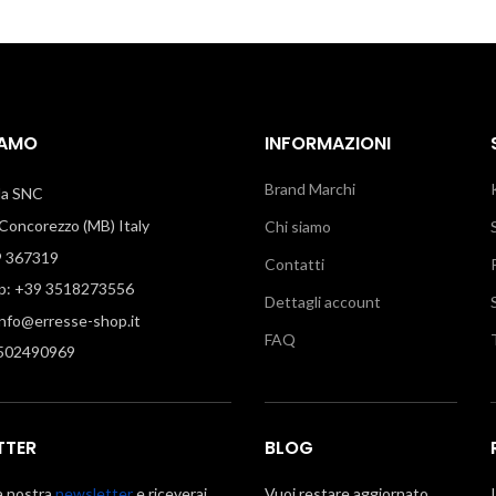
IAMO
INFORMAZIONI
Brand Marchi
illa SNC
oncorezzo (MB) Italy
Chi siamo
9 367319
Contatti
: +39 3518273556
Dettagli account
info@erresse-shop.it
FAQ
7502490969
TTER
BLOG
la nostra
newsletter
e riceverai
Vuoi restare aggiornato