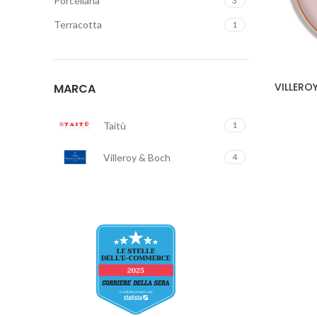
Porcellana
3
Terracotta
1
VILLERO
MARCA
Taitù
1
Villeroy & Boch
4