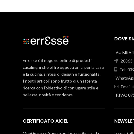
DOVE S
Via F.lli V
Erresse è il negozio online di prodotti
20863 C
casalinghi che offre oggetti unici per la casa
Tel: 03
e la cucina, sintesi di design e funzionalità.
WhatsApp
I nostri articoli sono frutto di un’attenta
Email:
ricerca con l’obiettivo di coniugare stile e
bellezza, novità e tendenza.
P.IVA: 0
CERTIFICATO AICEL
NEWSLE
Oggi Erresse Shop è anche certificato da
Iscriviti al