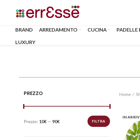
BRAND
ARREDAMENTO
CUCINA
PADELLE 
LUXURY
PREZZO
Home
S
IN ARRI
Prezzo:
10€
—
90€
FILTRA