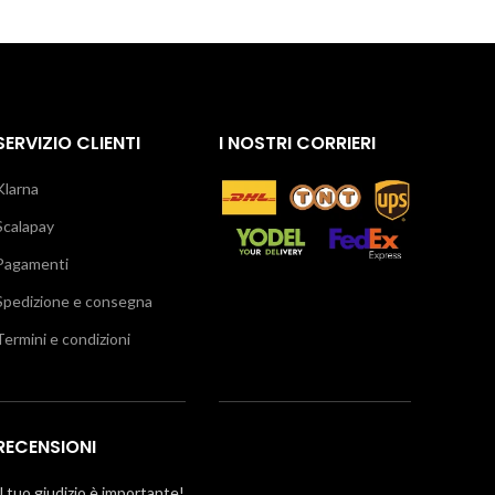
SERVIZIO CLIENTI
I NOSTRI CORRIERI
Klarna
Scalapay
Pagamenti
Spedizione e consegna
Termini e condizioni
RECENSIONI
Il tuo giudizio è importante!