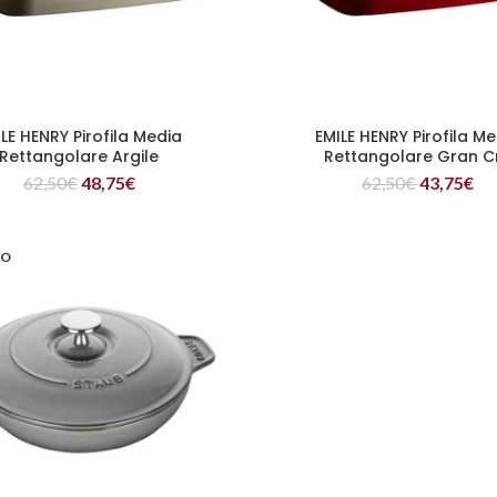
LE HENRY Pirofila Media
EMILE HENRY Pirofila M
LEGGI TUTTO
LEGGI TUTTO
Rettangolare Argile
Rettangolare Gran C
62,50
€
48,75
€
62,50
€
43,75
€
VO