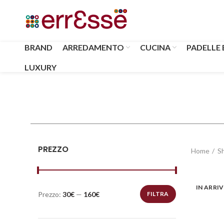
BRAND
ARREDAMENTO
CUCINA
PADELLE 
LUXURY
PREZZO
Home
S
IN ARRI
Prezzo:
30€
—
160€
FILTRA