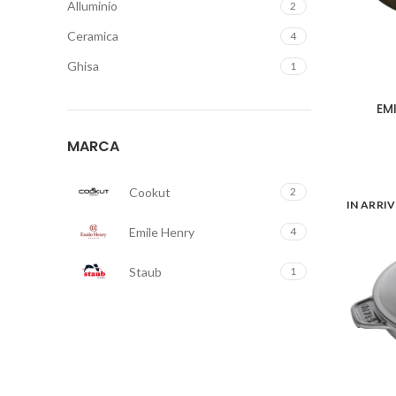
Alluminio
2
Ceramica
4
Ghisa
1
EMI
MARCA
Cookut
2
IN ARRI
Emile Henry
4
Staub
1