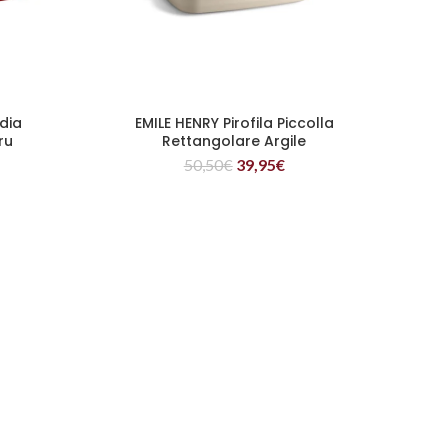
edia
EMILE HENRY Pirofila Piccolla
LEGGI TUTTO
ru
Rettangolare Argile
50,50
€
39,95
€