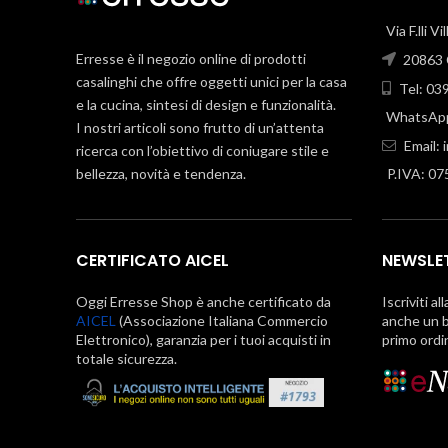
Via F.lli V
Erresse è il negozio online di prodotti
20863 C
casalinghi che offre oggetti unici per la casa
Tel: 03
e la cucina, sintesi di design e funzionalità.
WhatsApp
I nostri articoli sono frutto di un’attenta
Email:
ricerca con l’obiettivo di coniugare stile e
bellezza, novità e tendenza.
P.IVA: 0
CERTIFICATO AICEL
NEWSLE
Oggi Erresse Shop è anche certificato da
Iscriviti al
AICEL
(Associazione Italiana Commercio
anche un b
Elettronico), garanzia per i tuoi acquisti in
primo ordi
totale sicurezza.