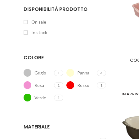
DISPONIBILITÀ PRODOTTO
On sale
In stock
COLORE
COO
Grigio
Panna
1
3
Rosa
Rosso
1
1
IN ARRI
Verde
1
MATERIALE