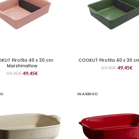
KUT Pirofila 40 x 30 cm
COOKUT Pirofila 40 x 30 c
LEGGI TUTTO
LEGGI TUTTO
Marshmallow
89,90
€
49,45
€
89,90
€
49,45
€
VO
IN ARRIVO