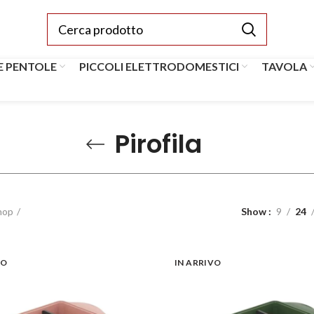
E PENTOLE
PICCOLI ELETTRODOMESTICI
TAVOLA
Pirofila
hop
Show
9
24
VO
IN ARRIVO