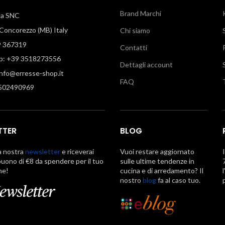
Brand Marchi
illa SNC
oncorezzo (MB) Italy
Chi siamo
9 367319
Contatti
: +39 3518273556
Dettagli account
info@erresse-shop.it
FAQ
7502490969
TTER
BLOG
la nostra
newsletter
e riceverai
Vuoi restare aggiornato
uono di €8 da spendere per il tuo
sulle ultime tendenze in
ne!
cucina e di arredamento? Il
nostro
blog
fa al caso tuo.