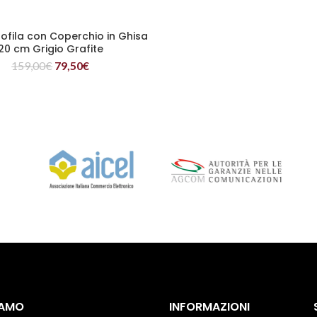
rofila con Coperchio in Ghisa
LEGGI TUTTO
20 cm Grigio Grafite
159,00
€
79,50
€
IAMO
INFORMAZIONI