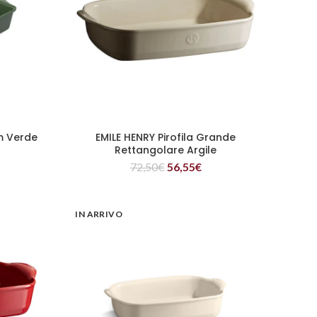
m Verde
EMILE HENRY Pirofila Grande
LEGGI TUTTO
Rettangolare Argile
72,50
€
56,55
€
IN ARRIVO