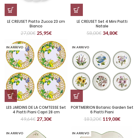
LE CREUSET Piatto Zucca 23 cm
LE CREUSET Set 4 Mini Piatti
Bianco
Natale
27,00
€
25,95
€
58,00
€
34,80
€
IN ARRIVO
IN ARRIVO
LES JARDINS DE LA COMTESSE Set
PORTMEIRION Botanic Garden Set
4 Piatti Piani Capri 28 cm
6 Piatti Piani
49,64
€
27,30
€
183,20
€
119,08
€
IN ARRIVO
IN ARRIVO