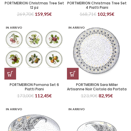
PORTMEIRION Christmas Tree Set
PORTMEIRION Christmas Tree Set
12 pz
4 Piatti Piani
269,70
€
159,95
€
168,71
€
102,95
€
IN ARRIVO
IN ARRIVO
PORTMEIRION Pomona Set 6
PORTMEIRION Sara Miller
Piatti Piani
Artisanne Noir Ciotola da Portata
36 cm
173,00
€
112,45
€
123,90
€
82,95
€
IN ARRIVO
IN ARRIVO