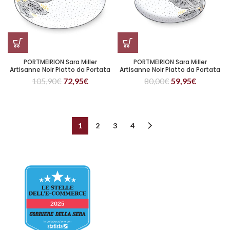
PORTMEIRION Sara Miller
PORTMEIRION Sara Miller
Artisanne Noir Piatto da Portata
Artisanne Noir Piatto da Portata
Grande 43 cm
Medio 32 cm
105,90
€
72,95
€
80,00
€
59,95
€
1
2
3
4