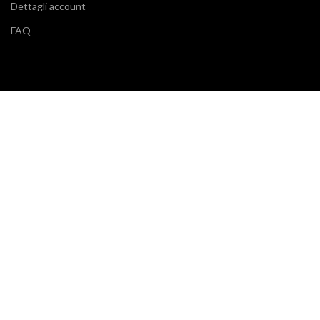
Dettagli account
FAQ
BLOG
Vuoi restare aggiornato sulle ultime tendenze in cucina e di
arredamento? Il nostro
blog
fa al caso tuo.
SERVIZIO CLIENTI
Klarna
Scalapay