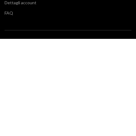
Dettagli account
FAQ
BLOG
Vuoi restare aggiornato sulle ultime tendenze in cucina e di
arredamento? Il nostro
blog
fa al caso tuo.
SERVIZIO CLIENTI
Klarna
Scalapay