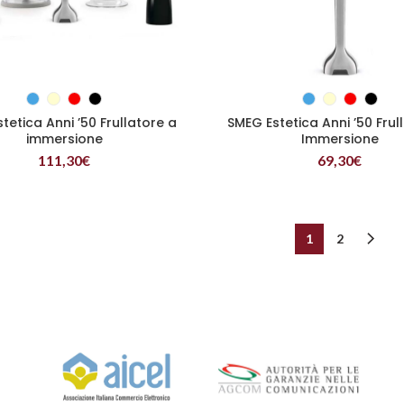
SCEGLI
SCEGLI
tetica Anni ’50 Frullatore a
SMEG Estetica Anni ’50 Frul
immersione
Immersione
111,30
€
69,30
€
1
2