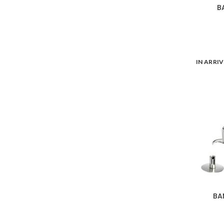
B
IN ARRI
BA