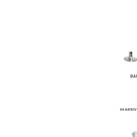
BA
IN ARRI