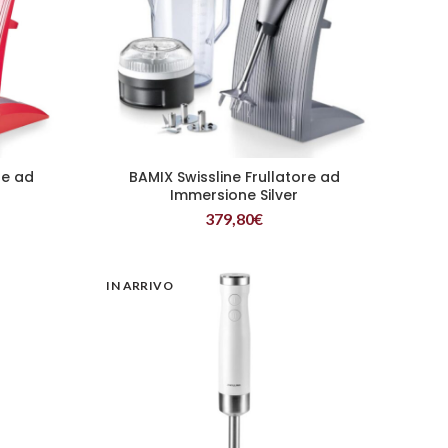
re ad
BAMIX Swissline Frullatore ad
LEGGI TUTTO
Immersione Silver
379,80
€
IN ARRIVO