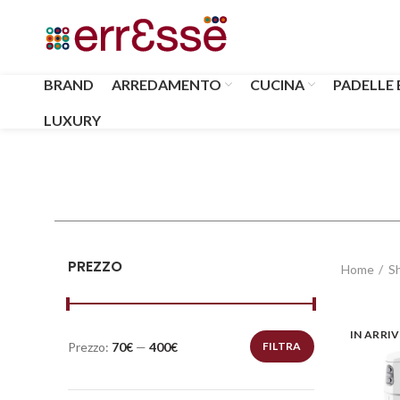
BRAND
ARREDAMENTO
CUCINA
PADELLE 
LUXURY
PREZZO
Home
S
IN ARRI
Prezzo:
70€
—
400€
FILTRA