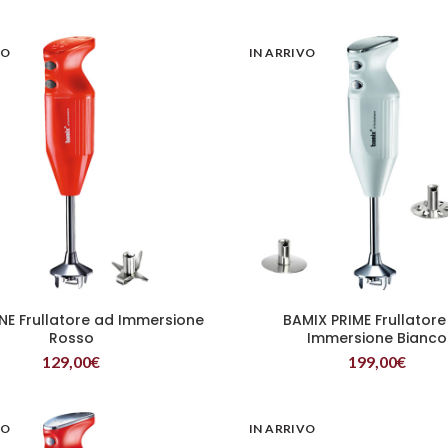
VO
IN ARRIVO
NE Frullatore ad Immersione
BAMIX PRIME Frullatore
LEGGI TUTTO
LEGGI TUTTO
Rosso
Immersione Bianco
129,00
€
199,00
€
VO
IN ARRIVO