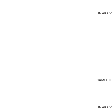
IN ARRI
BAMIX O
IN ARRI