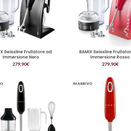
X Swissline Frullatore ad
BAMIX Swissline Frullato
LEGGI TUTTO
LEGGI TUTTO
Immersione Nero
Immersione Rosso
279,90
€
279,90
€
VO
IN ARRIVO