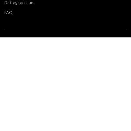
Dettagli account
FAQ
BLOG
Vuoi restare aggiornato sulle ultime tendenze in cucina e di
arredamento? Il nostro
blog
fa al caso tuo.
SERVIZIO CLIENTI
Klarna
Scalapay