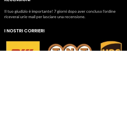
Il tuo giudizio è importante! 7 giorni dopo aver concluso l'ordine
riceverai un'e-mail per lasciare una recensione.
I NOSTRI CORRIERI