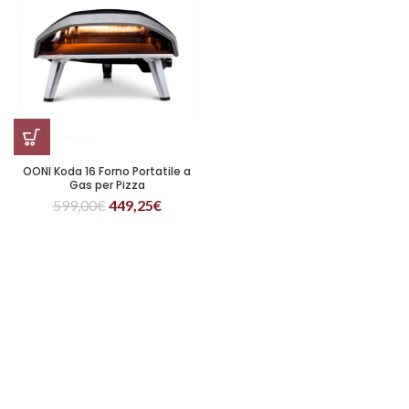
OONI Koda 16 Forno Portatile a
Gas per Pizza
599,00
€
449,25
€