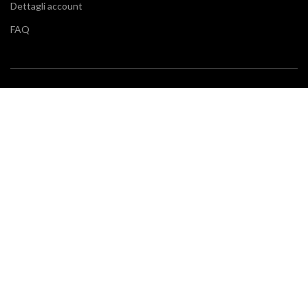
Dettagli account
FAQ
BLOG
Vuoi restare aggiornato sulle ultime tendenze in cucina e di
arredamento? Il nostro
blog
fa al caso tuo.
SERVIZIO CLIENTI
Klarna
Scalapay