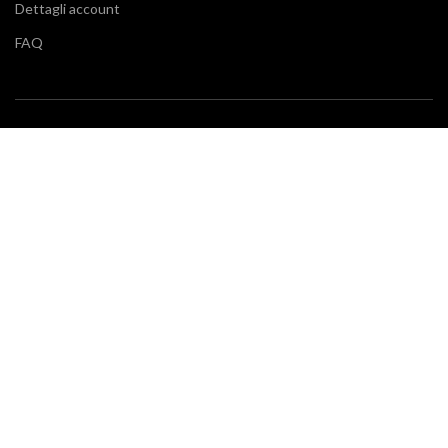
Dettagli account
FAQ
BLOG
Vuoi restare aggiornato sulle ultime tendenze in cucina e di
arredamento? Il nostro
blog
fa al caso tuo.
SERVIZIO CLIENTI
Klarna
Scalapay