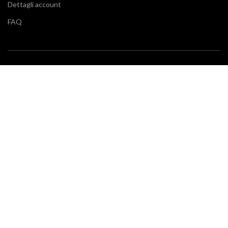
Dettagli account
FAQ
BLOG
Vuoi restare aggiornato sulle ultime tendenze in cucina e di
arredamento? Il nostro
blog
fa al caso tuo.
SERVIZIO CLIENTI
Klarna
Scalapay