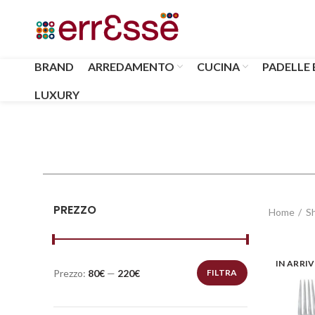
BRAND
ARREDAMENTO
CUCINA
PADELLE 
LUXURY
PREZZO
Home
S
IN ARRI
Prezzo:
80€
—
220€
FILTRA