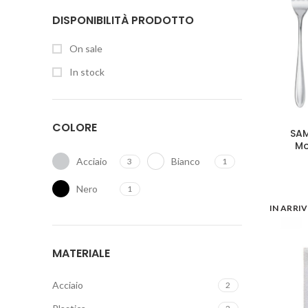
DISPONIBILITÀ PRODOTTO
On sale
In stock
COLORE
SAM
Mo
Acciaio
Bianco
3
1
Nero
1
IN ARRI
MATERIALE
Acciaio
2