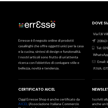
DOVE S
Via F.lli V
Erresse è il negozio online di prodotti
20863 C
casalinghi che offre oggetti unici per la casa
Tel: 03
e la cucina, sintesi di design e funzionalità.
WhatsApp
I nostri articoli sono frutto di un’attenta
Email:
ricerca con l’obiettivo di coniugare stile e
bellezza, novità e tendenza.
P.IVA: 0
CERTIFICATO AICEL
NEWSLE
Oggi Erresse Shop è anche certificato da
Iscriviti al
AICEL
(Associazione Italiana Commercio
anche un b