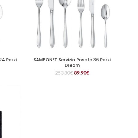
24 Pezzi
SAMBONET Servizio Posate 36 Pezzi
LEGGI TUTTO
Dream
253,80
€
89,90
€