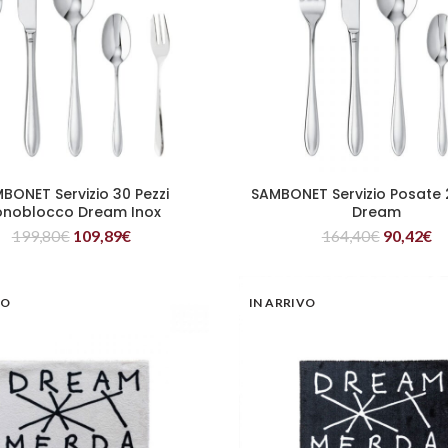
BONET Servizio 30 Pezzi
SAMBONET Servizio Posate 
LEGGI TUTTO
LEGGI TUTTO
noblocco Dream Inox
Dream
199,80
€
109,89
€
164,40
€
90,42
€
VO
IN ARRIVO