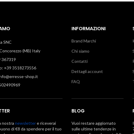
IAMO
INFORMAZIONI
Brand Marchi
illa SNC
oncorezzo (MB) Italy
Chi siamo
9 367319
Contatti
: +39 3518273556
Dettagli account
info@erresse-shop.it
FAQ
7502490969
TTER
BLOG
la nostra
newsletter
e riceverai
Vuoi restare aggiornato
uono di €8 da spendere per il tuo
sulle ultime tendenze in