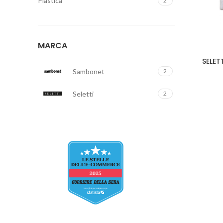
Plastica
2
MARCA
SELE
Sambonet
2
Seletti
2