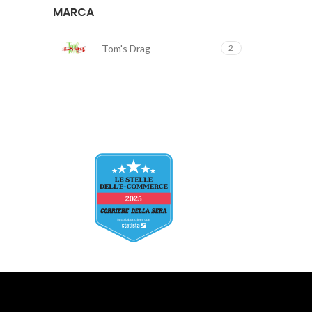
MARCA
Tom's Drag
2