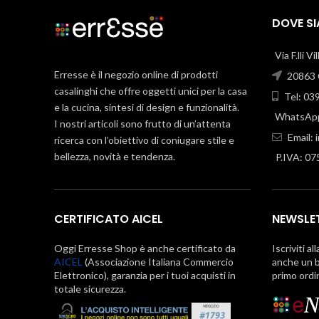
DOVE S
Via F.lli V
Erresse è il negozio online di prodotti
20863 C
casalinghi che offre oggetti unici per la casa
Tel: 03
e la cucina, sintesi di design e funzionalità.
WhatsApp
I nostri articoli sono frutto di un’attenta
Email:
ricerca con l’obiettivo di coniugare stile e
bellezza, novità e tendenza.
P.IVA: 0
CERTIFICATO AICEL
NEWSLE
Oggi Erresse Shop è anche certificato da
Iscriviti al
AICEL
(Associazione Italiana Commercio
anche un b
Elettronico), garanzia per i tuoi acquisti in
primo ordi
totale sicurezza.