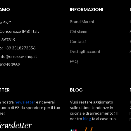
IAMO
INFORMAZIONI
Brand Marchi
illa SNC
oncorezzo (MB) Italy
Chi siamo
9 367319
Contatti
: +39 3518273556
Dettagli account
info@erresse-shop.it
FAQ
7502490969
TTER
BLOG
la nostra
newsletter
e riceverai
Vuoi restare aggiornato
uono di €8 da spendere per il tuo
sulle ultime tendenze in
ne!
cucina e di arredamento? Il
nostro
blog
fa al caso tuo.