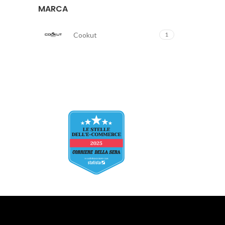
MARCA
Cookut
1