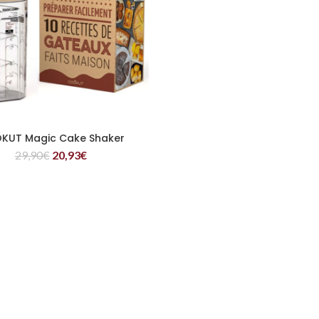
KUT Magic Cake Shaker
LEGGI TUTTO
29,90
€
20,93
€