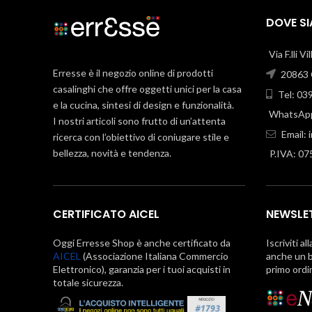
DOVE S
Via F.lli V
Erresse è il negozio online di prodotti
20863 C
casalinghi che offre oggetti unici per la casa
Tel: 03
e la cucina, sintesi di design e funzionalità.
WhatsApp
I nostri articoli sono frutto di un’attenta
Email:
ricerca con l’obiettivo di coniugare stile e
bellezza, novità e tendenza.
P.IVA: 0
CERTIFICATO AICEL
NEWSLE
Oggi Erresse Shop è anche certificato da
Iscriviti al
AICEL
(Associazione Italiana Commercio
anche un b
Elettronico), garanzia per i tuoi acquisti in
primo ordi
totale sicurezza.