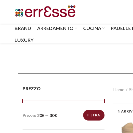
BRAND
ARREDAMENTO
CUCINA
PADELLE 
LUXURY
PREZZO
Home
S
IN ARRI
Prezzo:
20€
—
30€
FILTRA