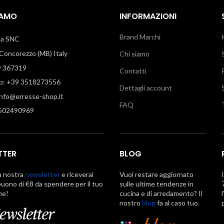
IAMO
INFORMAZIONI
Brand Marchi
illa SNC
oncorezzo (MB) Italy
Chi siamo
9 367319
Contatti
: +39 3518273556
Dettagli account
info@erresse-shop.it
FAQ
7502490969
TTER
BLOG
la nostra
newsletter
e riceverai
Vuoi restare aggiornato
uono di €8 da spendere per il tuo
sulle ultime tendenze in
ne!
cucina e di arredamento? Il
nostro
blog
fa al caso tuo.