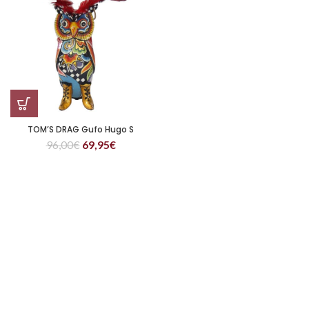
TOM’S DRAG Gufo Hugo S
96,00
€
69,95
€