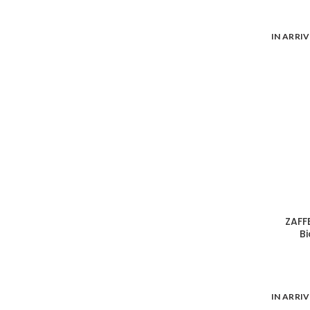
IN ARRI
ZAFF
Bi
IN ARRI