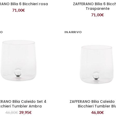
ANO Bilia 6 Bicchieri rosa
ZAFFERANO Bilia 6 Bicch
LEGGI TUTTO
LEGGI TUTTO
Trasparente
71,00
€
71,00
€
VO
IN ARRIVO
ERANO Bilia Caleido Set 4
ZAFFERANO Bilia Caleido 
LEGGI TUTTO
LEGGI TUTTO
cchieri Tumbler Ambra
Bicchieri Tumbler Bl
46,80
€
39,95
€
46,80
€