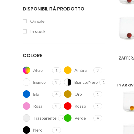
DISPONIBILITÀ PRODOTTO
On sale
In stock
COLORE
ZAFFER
Altro
Ambra
1
3
Bianco
Bianco/Nero
3
1
IN ARRI
Blu
Oro
4
1
Rosa
Rosso
3
1
Trasparente
Verde
2
4
Nero
1