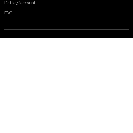
Dettagli account
FAQ
BLOG
Vuoi restare aggiornato sulle ultime tendenze in cucina e di
arredamento? Il nostro
blog
fa al caso tuo.
SERVIZIO CLIENTI
Klarna
Scalapay