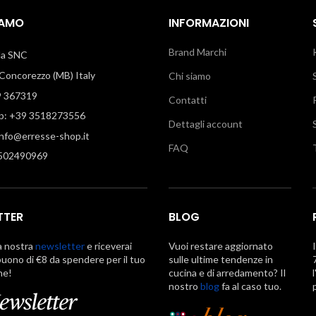
IAMO
INFORMAZIONI
Brand Marchi
illa SNC
oncorezzo (MB) Italy
Chi siamo
9 367319
Contatti
: +39 3518273556
Dettagli account
info@erresse-shop.it
FAQ
7502490969
TTER
BLOG
la nostra
newsletter
e riceverai
Vuoi restare aggiornato
uono di €8 da spendere per il tuo
sulle ultime tendenze in
ne!
cucina e di arredamento? Il
nostro
blog
fa al caso tuo.