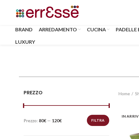
BRAND
ARREDAMENTO
CUCINA
PADELLE 
LUXURY
PREZZO
Home
S
IN ARRI
Prezzo:
80€
—
120€
FILTRA