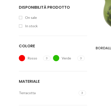
DISPONIBILITÀ PRODOTTO
On sale
In stock
COLORE
BORDALL
Rosso
Verde
3
3
MATERIALE
Terracotta
3