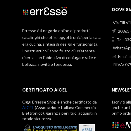
DOVE S
Via F.lli V
Erresse è il negozio online di prodotti
20863 C
casalinghi che offre oggetti unici per la casa
Tel: 03
e la cucina, sintesi di design e funzionalità.
WhatsApp
I nostri articoli sono frutto di un’attenta
Email:
ricerca con l’obiettivo di coniugare stile e
bellezza, novità e tendenza.
P.IVA: 0
CERTIFICATO AICEL
NEWSLE
Oggi Erresse Shop è anche certificato da
Iscriviti al
AICEL
(Associazione Italiana Commercio
anche un b
Elettronico), garanzia per i tuoi acquisti in
primo ordi
totale sicurezza.