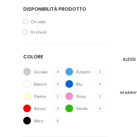
DISPONIBILITÀ PRODOTTO
On sale
In stock
COLORE
ALESSI
Acciaio
Azzurro
4
2
Bianco
Blu
3
3
IN ARRI
Panna
Rosa
2
1
Rosso
Verde
3
3
Nero
8