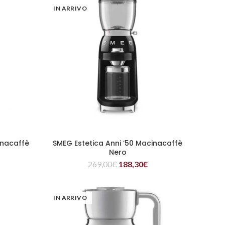
IN ARRIVO
inacaffè
SMEG Estetica Anni ’50 Macinacaffè
LEGGI TUTTO
Nero
269,00
€
188,30
€
IN ARRIVO