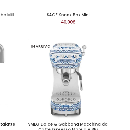
be Mill
SAGE Knock Box Mini
LEGGI TUTTO
40,00
€
IN ARRIVO
talatte
SMEG Dolce & Gabbana Macchina da
LEGGI TUTTO
Caffè Espresso Manuale Blu