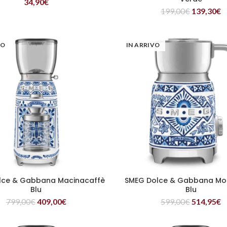
34,90
€
199,00
€
139,30
€
VO
IN ARRIVO
lce & Gabbana Macinacaffè
SMEG Dolce & Gabbana Mo
LEGGI TUTTO
LEGGI TUTTO
Blu
Blu
799,00
€
409,00
€
599,00
€
514,95
€