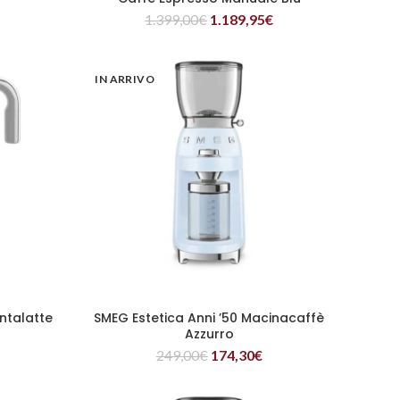
1.399,00
€
1.189,95
€
IN ARRIVO
ntalatte
SMEG Estetica Anni ’50 Macinacaffè
LEGGI TUTTO
Azzurro
249,00
€
174,30
€