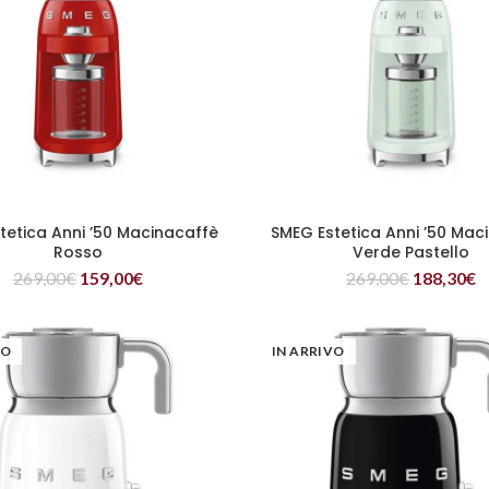
tetica Anni ’50 Macinacaffè
SMEG Estetica Anni ’50 Mac
LEGGI TUTTO
LEGGI TUTTO
Rosso
Verde Pastello
269,00
€
159,00
€
269,00
€
188,30
€
VO
IN ARRIVO