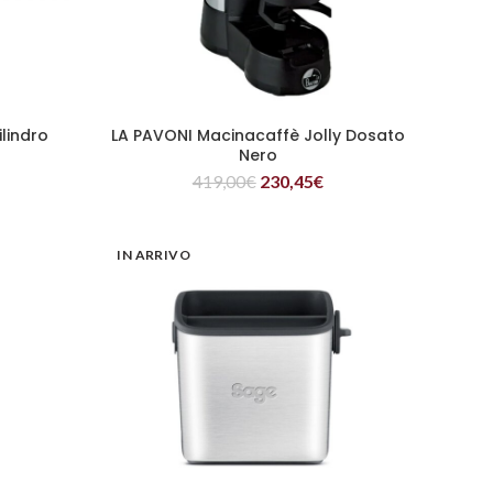
lindro
LA PAVONI Macinacaffè Jolly Dosato
LEGGI TUTTO
Nero
419,00
€
230,45
€
IN ARRIVO