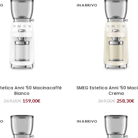
VO
IN ARRIVO
tetica Anni ’50 Macinacaffè
SMEG Estetica Anni ’50 Mac
LEGGI TUTTO
LEGGI TUTTO
Bianco
Crema
269,00
€
159,00
€
369,00
€
258,30
€
VO
IN ARRIVO