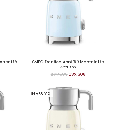
inacaffè
SMEG Estetica Anni ’50 Montalatte
LEGGI TUTTO
Azzurro
199,00
€
139,30
€
IN ARRIVO