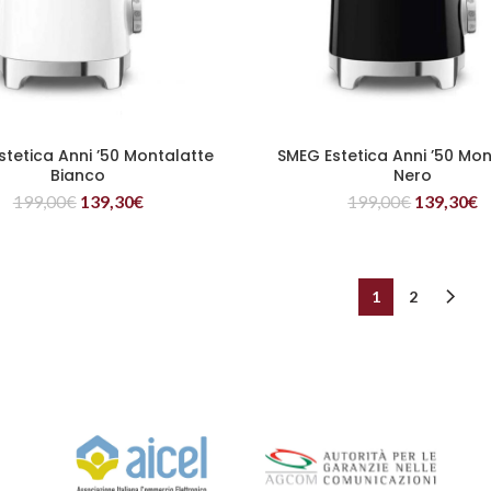
stetica Anni ’50 Montalatte
SMEG Estetica Anni ’50 Mon
LEGGI TUTTO
LEGGI TUTTO
Bianco
Nero
199,00
€
139,30
€
199,00
€
139,30
€
1
2