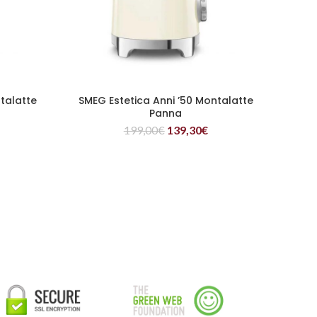
talatte
SMEG Estetica Anni ’50 Montalatte
LEGGI TUTTO
Panna
199,00
€
139,30
€