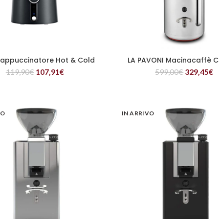
appuccinatore Hot & Cold
LA PAVONI Macinacaffè Ci
LEGGI TUTTO
LEGGI TUTTO
119,90
€
107,91
€
599,00
€
329,45
€
VO
IN ARRIVO