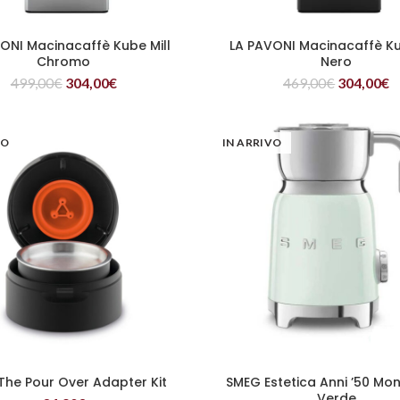
ONI Macinacaffè Kube Mill
LA PAVONI Macinacaffè Ku
LEGGI TUTTO
LEGGI TUTTO
Chromo
Nero
499,00
€
304,00
€
469,00
€
304,00
€
VO
IN ARRIVO
The Pour Over Adapter Kit
SMEG Estetica Anni ’50 Mon
LEGGI TUTTO
LEGGI TUTTO
Verde