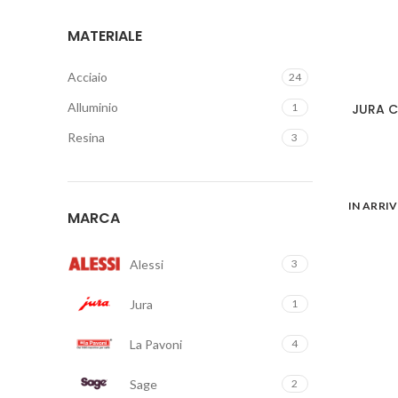
MATERIALE
Acciaio
24
Alluminio
1
JURA C
Resina
3
IN ARRI
MARCA
Alessi
3
Jura
1
La Pavoni
4
Sage
2