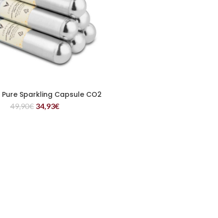
Pure Sparkling Capsule CO2
LEGGI TUTTO
49,90
€
34,93
€