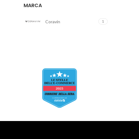
MARCA
Coravin
1