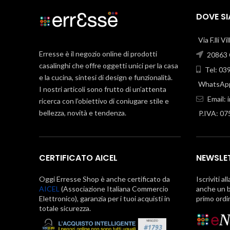
DOVE S
Via F.lli V
Erresse è il negozio online di prodotti
20863 C
casalinghi che offre oggetti unici per la casa
Tel: 03
e la cucina, sintesi di design e funzionalità.
WhatsApp
I nostri articoli sono frutto di un’attenta
Email:
ricerca con l’obiettivo di coniugare stile e
bellezza, novità e tendenza.
P.IVA: 0
CERTIFICATO AICEL
NEWSLE
Oggi Erresse Shop è anche certificato da
Iscriviti al
AICEL
(Associazione Italiana Commercio
anche un b
Elettronico), garanzia per i tuoi acquisti in
primo ordi
totale sicurezza.