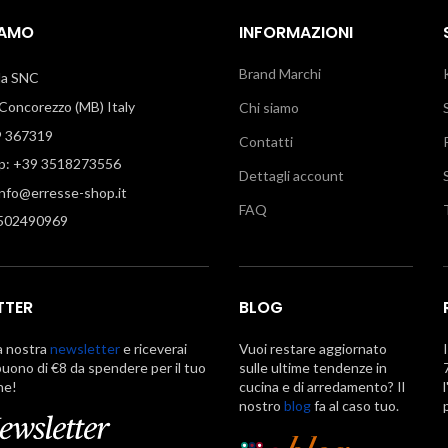
IAMO
INFORMAZIONI
Brand Marchi
illa SNC
oncorezzo (MB) Italy
Chi siamo
9 367319
Contatti
: +39 3518273556
Dettagli account
info@erresse-shop.it
FAQ
7502490969
TTER
BLOG
la nostra
newsletter
e riceverai
Vuoi restare aggiornato
uono di €8 da spendere per il tuo
sulle ultime tendenze in
ne!
cucina e di arredamento? Il
nostro
blog
fa al caso tuo.