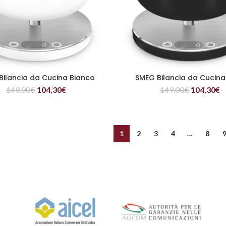
Bilancia da Cucina Bianco
SMEG Bilancia da Cucina
LEGGI TUTTO
LEGGI TUTTO
149,00
€
104,30
€
149,00
€
104,30
€
1
2
3
4
…
8