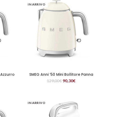
IN ARRIVO
 Azzurro
SMEG Anni ’50 Mini Bollitore Panna
LEGGI TUTTO
129,00
€
90,30
€
IN ARRIVO