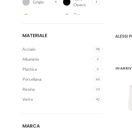
Grigio
4
1
Opaco
Oro
Oro
21
2
Rosa
Panna
Rosa
12
23
MATERIALE
ALESSI P
Rosso
Trasparente
31
1
Acciaio
98
Union
Verde
1
27
Alluminio
3
Jack
IN ARRI
Plastica
3
Verde
Verde
3
2
Chiaro
Scuro
Porcellana
60
Viola
Marrone
1
10
Resina
10
Nero
42
Vetro
42
MARCA