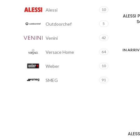
Alessi
10
ALESSI 
S
Outdoorchef
5
Venini
42
IN ARRI
Versace Home
64
Weber
10
SMEG
91
ALESS