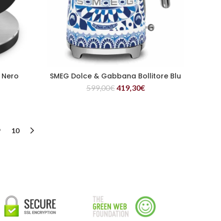
 Nero
SMEG Dolce & Gabbana Bollitore Blu
LEGGI TUTTO
599,00
€
419,30
€
9
10