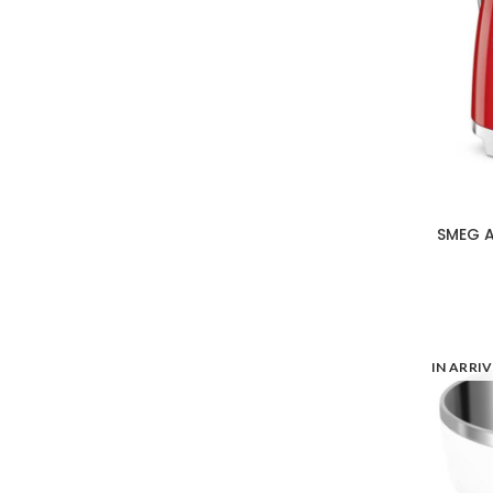
SMEG An
IN ARRI