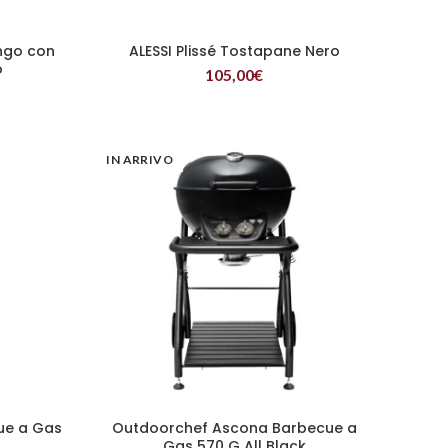
ungo con
ALESSI Plissé Tostapane Nero
LEGGI TUTTO
o
105,00
€
IN ARRIVO
ue a Gas
Outdoorchef Ascona Barbecue a
LEGGI TUTTO
Gas 570 G All Black