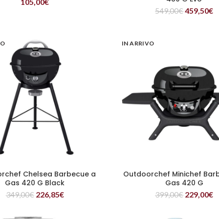
105,00
€
549,00
€
459,50
€
VO
IN ARRIVO
rchef Chelsea Barbecue a
Outdoorchef Minichef Bar
LEGGI TUTTO
LEGGI TUTTO
Gas 420 G Black
Gas 420 G
349,00
€
226,85
€
399,00
€
229,00
€