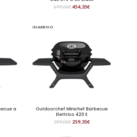
699,00
€
454,35
€
IN ARRIVO
becue a
Outdoorchef Minichef Barbecue
LEGGI TUTTO
Elettrico 420 E
399,00
€
259,35
€