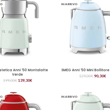
VO
IN ARRIVO
stetica Anni ’50 Montalatte
SMEG Anni ’50 Mini Bollitore
LEGGI TUTTO
LEGGI TUTTO
Verde
129,00
€
90,30
€
199,00
€
139,30
€
VO
IN ARRIVO