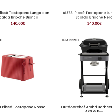
Plissé Tostapane Lungo con
ALESSI Plissé Tostapane L
LEGGI TUTTO
LEGGI TUTTO
calda Brioche Bianco
Scalda Brioche Ner
140,00
€
140,00
€
VO
IN ARRIVO
I Plissé Tostapane Rosso
Outdoorchef Ambri Barbec
LEGGI TUTTO
LEGGI TUTTO
480 G Evo