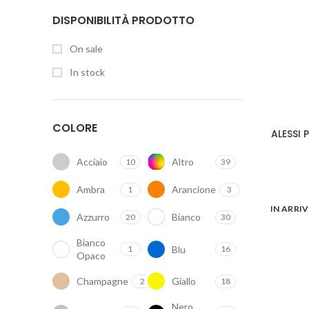
DISPONIBILITÀ PRODOTTO
On sale
In stock
COLORE
ALESSI 
Acciaio
Altro
10
39
Ambra
Arancione
1
3
IN ARRI
Azzurro
Bianco
20
30
Bianco
Blu
1
16
Opaco
Champagne
Giallo
2
18
Nero