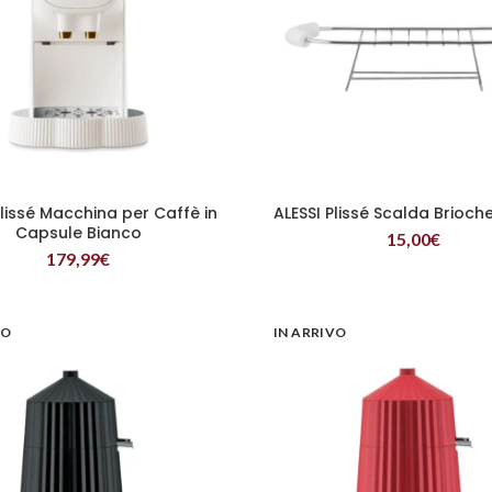
Plissé Macchina per Caffè in
ALESSI Plissé Scalda Brioch
LEGGI TUTTO
LEGGI TUTTO
Capsule Bianco
15,00
€
179,99
€
VO
IN ARRIVO