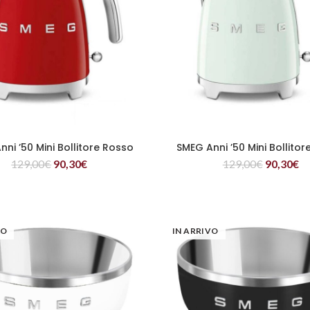
ni ’50 Mini Bollitore Rosso
SMEG Anni ’50 Mini Bollito
LEGGI TUTTO
LEGGI TUTTO
129,00
€
90,30
€
129,00
€
90,30
€
VO
IN ARRIVO