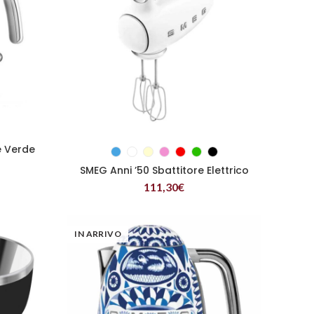
re Verde
SCEGLI
SMEG Anni ’50 Sbattitore Elettrico
111,30
€
IN ARRIVO