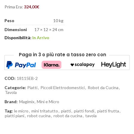
Prima Era:
324,00
€
Peso
10 kg
Dimensioni
17 × 12 × 24 cm
Disponibilità:
In Arrivo
Paga in 3 o più rate
a tasso zero
con
COD:
18115EB-2
Categorie:
Piatti
,
Piccoli Elettrodomestici
,
Robot da Cucina
,
Tavola
Brand:
Magimix
,
Mini e Micro
Tag:
le micro
,
mini tritatutto
,
piatti
,
piatti fondi
,
piatti frutta
,
piatti piani
,
robot cucina
,
robot da cucina
,
tavola