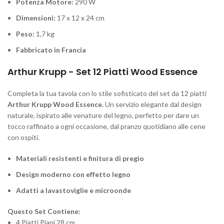
Potenza Motore:
290 W
Dimensioni:
17 x 12 x 24 cm
Peso:
1,7 kg
Fabbricato in Francia
Arthur Krupp - Set 12 Piatti Wood Essence
Completa la tua tavola con lo stile sofisticato del set da 12 piatti
Arthur Krupp Wood Essence
. Un servizio elegante dal design
naturale, ispirato alle venature del legno, perfetto per dare un
tocco raffinato a ogni occasione, dal pranzo quotidiano alle cene
con ospiti.
Materiali resistenti e finitura di pregio
Design moderno con effetto legno
Adatti a lavastoviglie e microonde
Questo Set Contiene:
4 Piatti Piani 28 cm